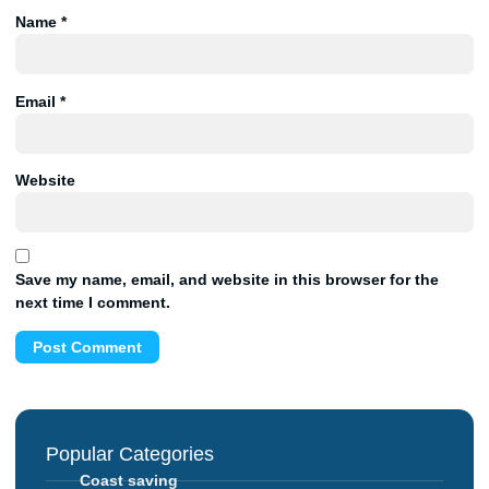
Name
*
Email
*
Website
Save my name, email, and website in this browser for the
next time I comment.
Popular Categories
Coast saving