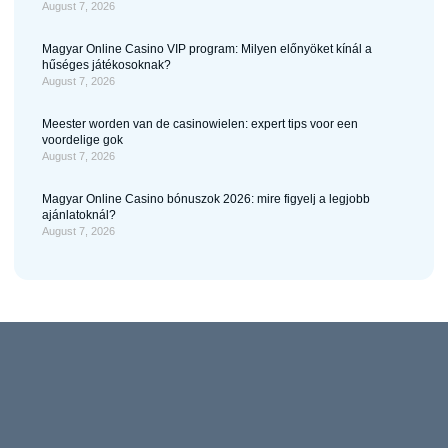
August 7, 2026
Magyar Online Casino VIP program: Milyen előnyöket kínál a
hűséges játékosoknak?
August 7, 2026
Meester worden van de casinowielen: expert tips voor een
voordelige gok
August 7, 2026
Magyar Online Casino bónuszok 2026: mire figyelj a legjobb
ajánlatoknál?
August 7, 2026