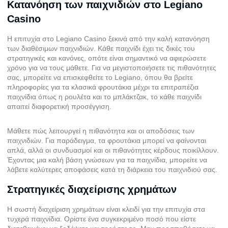
Κατανόηση των παιχνιδιών στο Legiano
Casino
Η επιτυχία στο Legiano Casino ξεκινά από την καλή κατανόηση
των διαθέσιμων παιχνιδιών. Κάθε παιχνίδι έχει τις δικές του
στρατηγικές και κανόνες, οπότε είναι σημαντικό να αφιερώσετε
χρόνο για να τους μάθετε. Για να μεγιστοποιήσετε τις πιθανότητες
σας, μπορείτε να επισκεφθείτε το
Legiano
, όπου θα βρείτε
πληροφορίες για τα κλασικά φρουτάκια μέχρι τα επιτραπέζια
παιχνίδια όπως η ρουλέτα και το μπλάκτζακ, το κάθε παιχνίδι
απαιτεί διαφορετική προσέγγιση.
Μάθετε πώς λειτουργεί η πιθανότητα και οι αποδόσεις των
παιχνιδιών. Για παράδειγμα, τα φρουτάκια μπορεί να φαίνονται
απλά, αλλά οι συνδυασμοί και οι πιθανότητες κέρδους ποικίλλουν.
Έχοντας μια καλή βάση γνώσεων για τα παιχνίδια, μπορείτε να
λάβετε καλύτερες αποφάσεις κατά τη διάρκεια του παιχνιδιού σας.
Στρατηγικές διαχείρισης χρημάτων
Η σωστή διαχείριση χρημάτων είναι κλειδί για την επιτυχία στα
τυχερά παιχνίδια. Ορίστε ένα συγκεκριμένο ποσό που είστε