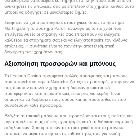
διατεθειμένοι να ξοδέψετε και τηρήστε το. Μην προσπαθήσετε να
ανακτήσετε τις απώλειές σας με επιπλέον στοιχήματα, καθώς αυτό
μπορεί να οδηγήσει σε μεγαλύτερες ζημίες.
Σκεφτείτε να χρησιμοποιήσετε στρατηγικές όπως το σύστημα
Martingale ή το σύστημα Paroli, ανάλογα με το παιχνίδι που
επιλέγετε. Αυτές οι στρατηγικές σας επιτρέπουν να ελέγχετε
καλύτερα τα στοιχήματά σας και να ελαχιστοποιείτε τον κίνδυνο
απώλειας. Η συνέπεια είναι το παν στην αποτελεσματική
διαχείριση των χρημάτων σας.
Αξιοποίηση προσφορών και μπόνους
Το Legiano Casino προσφέρει πολλές προσφορές και μπόνους
που μπορείτε να εκμεταλλευτείτε. Αυτές οι προσφορές μπορούν να
σας δώσουν επιπλέον χρήματα ή δωρεάν περιστροφές,
προσφέροντας έτσι περισσότερες ευκαιρίες για κέρδη. Είναι
σημαντικό να διαβάσετε τους όρους και τις προϋποθέσεις που
συνοδεύουν κάθε προσφορά.
Ελέγξτε τα τακτικά μπόνους που προσφέρονται στους παίκτες και
μην παραλείπετε τις ειδικές προσφορές κατά τη διάρκεια εορτών ή
εκδηλώσεων. Χρησιμοποιώντας στρατηγικά αυτά τα μπόνους,
μπορείτε να μεγιστοποιήσετε τις πιθανότητες σας για κέρδη.