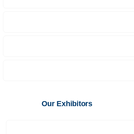
Our Exhibitors