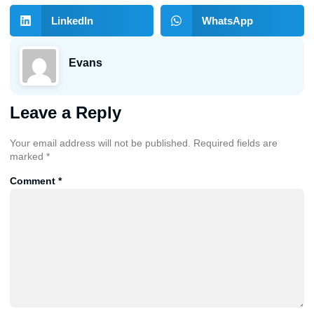
LinkedIn
WhatsApp
Evans
Leave a Reply
Your email address will not be published.
Required fields are
marked
*
Comment
*