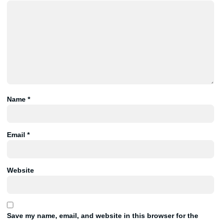
Name
*
Email
*
Website
Save my name, email, and website in this browser for the