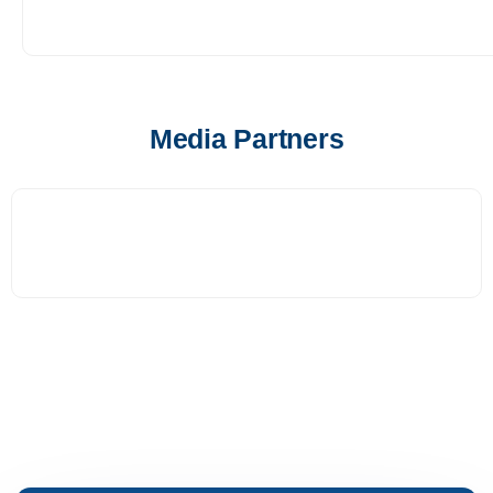
Media Partners