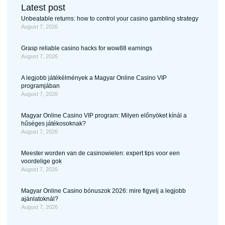
Latest post
Unbeatable returns: how to control your casino gambling strategy
August 7, 2026
Grasp reliable casino hacks for wow88 earnings
August 7, 2026
A legjobb játékélmények a Magyar Online Casino VIP
programjában
August 7, 2026
Magyar Online Casino VIP program: Milyen előnyöket kínál a
hűséges játékosoknak?
August 7, 2026
Meester worden van de casinowielen: expert tips voor een
voordelige gok
August 7, 2026
Magyar Online Casino bónuszok 2026: mire figyelj a legjobb
ajánlatoknál?
August 7, 2026