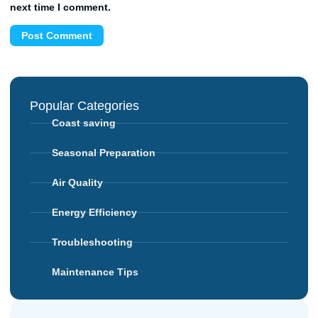
next time I comment.
Popular Categories
Coast saving
Seasonal Preparation
Air Quality
Energy Efficiency
Troubleshooting
Maintenance Tips