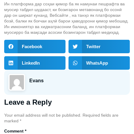
Ин платформа дар соҳаи қимор ба як намунаи пешрафта ва
муосир табдил шудааст, ки бозигарон метавонанд бо осонӣ
дар он ширкат кунанд. Вебсайти , на танҳо як платформаи
бозӣ, балки як боғчаи аҳлӣ барои ҳаводорони қимор мебошад.
Ин имкониятҳо ва хидматрасонии баланд, ин платформаи
муосирро ба мақсади асосии бозингарон табдил медиҳад.
Facebook
Twitter
LinkedIn
WhatsApp
Evans
Leave a Reply
Your email address will not be published.
Required fields are
marked
*
Comment
*