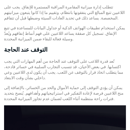
تتطلب إدارة ميزانية المقامرة المراقبة المستمرة للإنفاق. يجب على
اللاعبين تتبع المبالغ التي ينفقونها بانتظام، وتقييم ما إذا كانوا يتبعون ميزانيتهم
المخصصة. يساعد ذلك في تحديد العادات السيئة وضبطها قبل أن تتفاقم.
يمكن استخدام تطبيقات الهواتف الذكية أو جداول البيانات للمساعدة في تتبع
الإنفاق. تسجيل كل صفقة يساعد اللاعبين على فهم أنماط إنفاقهم ويُعدّ
وسيلة فعالة للبقاء ضمن الميزانية المحددة.
التوقف عند الحاجة
تُعد قدرة اللاعب على التوقف عند الحاجة من أهم المهارات التي يجب
اكتسابها. في بعض الأحيان، قد تتسبب التجارب السلبية في خسائر فادحة،
مما يتطلب اتخاذ قرار بالتوقف عن اللعب. يجب أن يكون لدى اللاعبين وعي
داخلي بشأن وقت الابتعاد.
يمكن أن يؤدي التوقف إلى حماية الأموال والحد من الخسائر، بالإضافة إلى
منح اللاعبين فرصة لإعادة التفكير في استراتيجياتهم وأهدافهم. يُنصح بتحديد
فترات راحة منتظمة أثناء اللعب لضمان عدم تجاوز الميزانية المحددة.