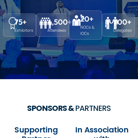
20
+
75
+
4,500
+
700
+
NOCs &
Exhibitors
Attendees
Delegates
IOCs
SPONSORS &
PARTNERS
Supporting
In Association