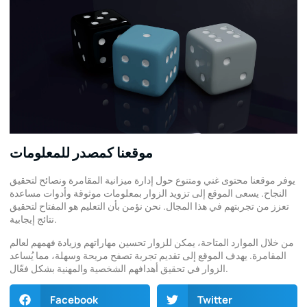
موقعنا كمصدر للمعلومات
يوفر موقعنا محتوى غني ومتنوع حول إدارة ميزانية المقامرة ونصائح لتحقيق
النجاح. يسعى الموقع إلى تزويد الزوار بمعلومات موثوقة وأدوات مساعدة
تعزز من تجربتهم في هذا المجال. نحن نؤمن بأن التعليم هو المفتاح لتحقيق
نتائج إيجابية.
من خلال الموارد المتاحة، يمكن للزوار تحسين مهاراتهم وزيادة فهمهم لعالم
المقامرة. يهدف الموقع إلى تقديم تجربة تصفح مريحة وسهلة، مما يُساعد
الزوار في تحقيق أهدافهم الشخصية والمهنية بشكل فعّال.
Facebook
Twitter