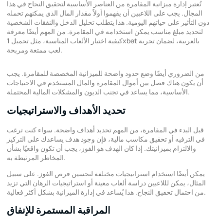
تُعتبر إدارة ميزانية المقامرة من العناصر الأساسية لتحقيق النجاح في هذا
المجال. يجب على اللاعبين أن يفهموا أولاً مقدار المال الذي يمكنهم تحمله
دون التأثير على حياتهم اليومية. هذا يتطلب تحليل الدخل والنفقات الشخصية
لتحديد مبلغ مناسب يمكن استخدامه في المقامرة. من المهم أيضًا معرفة
تحميل 1xbet بالعربية
، لضمان تجربة
كيفية اختيار الألعاب المناسبة، مثل
لعب ممتعة ومربحة.
من الضروري أيضًا وضع حدود واضحة للميزانية المخصصة للمقامرة. يجب
أن يكون هناك فصل بين أموال المقامرة والمال المستخدم في الاحتياجات
الأساسية، مما يساعد في تجنب الديون والمشكلات المالية المحتملة.
تحديد الأهداف والاستراتيجيات
قبل البدء في المقامرة، من المهم تحديد أهداف واضحة. سواء كنت ترغب
في الترفيه أو تحقيق مكاسب مالية، فإن وجود هدف يساعدك على التركيز
والالتزام بميزانيتك. إذا كان الهدف هو الفوز، يجب أن تكون واقعيًا بشأن
المخاطر المرتبطة به.
يمكن أيضًا استخدام استراتيجيات مختلفة لتحسين فرص الفوز. على سبيل
المثال، يمكن لللاعبين دراسة ألعاب معينة أو استراتيجيات الرهان التي تزيد
من احتمال تحقيق النجاح. هذا يُساعد في إدارة الميزانية بشكل أكثر فعالية.
المراقبة المستمرة للإنفاق