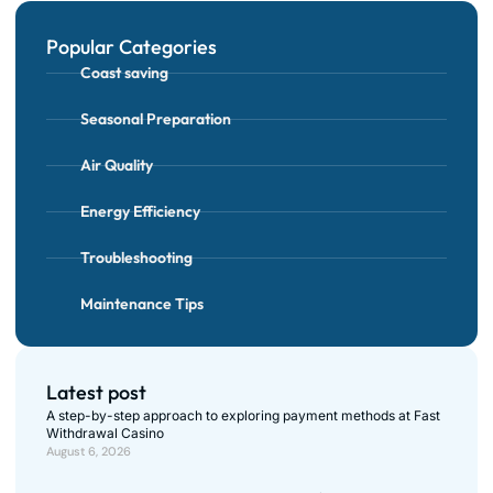
Popular Categories
Coast saving
Seasonal Preparation
Air Quality
Energy Efficiency
Troubleshooting
Maintenance Tips
Latest post
A step-by-step approach to exploring payment methods at Fast
Withdrawal Casino
August 6, 2026