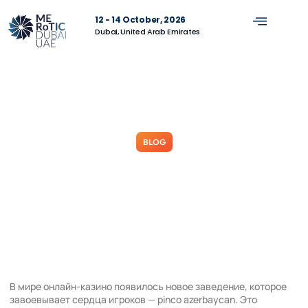
12 - 14 October, 2026
Dubai, United Arab Emirates
BLOG
Новое онлайн-казино pinco
azerbaycan завоевывает
сердца игроков!
May 13, 2026
No Comments
В мире онлайн-казино появилось новое заведение, которое
завоевывает сердца игроков — pinco azerbaycan. Это