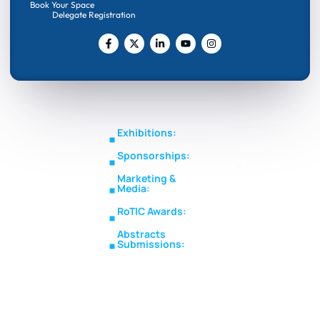
Book Your Space
Delegate Registration
Get In Touch
Copyright © RoTIC
Exhibitions:
Symposium 2026. All
sales@roticsymposium.com
Rights Reserved.
Sponsorships:
Organized
sponsorship@roticsymposium.com
Middle East's Largest
By:
Marketing &
Expo in Rotating
Media:
Machinery
marketing@roticsymposium.com
RoTIC Awards:
Technology &
awards@roticsymposium.com
Innovations
Abstracts
Submissions:
abstracts@roticsymposium.com