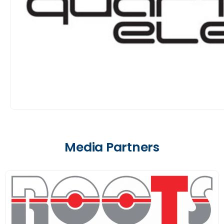
Media Partners