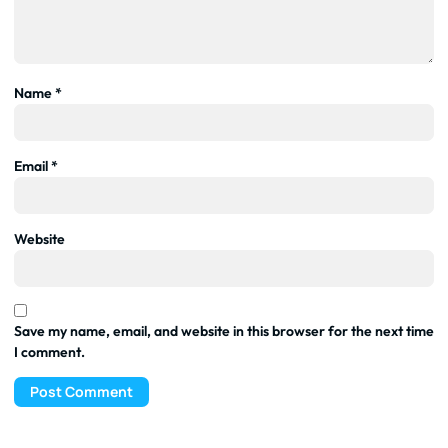
Name
*
Email
*
Website
Save my name, email, and website in this browser for the next time
I comment.