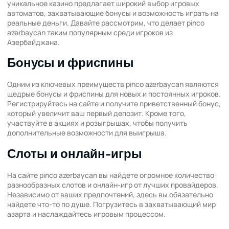
уникальное казино предлагает широкий выбор игровых
автоматов, захватывающие бонусы и возможность играть на
реальные деньги. Давайте рассмотрим, что делает pinco
azerbaycan таким популярным среди игроков из
Азербайджана.
Бонусы и фриспины
Одним из ключевых преимуществ pinco azerbaycan являются
щедрые бонусы и фриспины для новых и постоянных игроков.
Регистрируйтесь на сайте и получите приветственный бонус,
который увеличит ваш первый депозит. Кроме того,
участвуйте в акциях и розыгрышах, чтобы получить
дополнительные возможности для выигрыша.
Слоты и онлайн-игры
На сайте pinco azerbaycan вы найдете огромное количество
разнообразных слотов и онлайн-игр от лучших провайдеров.
Независимо от ваших предпочтений, здесь вы обязательно
найдете что-то по душе. Погрузитесь в захватывающий мир
азарта и наслаждайтесь игровым процессом.