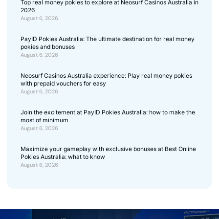
Top real money pokies to explore at Neosurf Casinos Australia in
2026
August 6, 2026
PayID Pokies Australia: The ultimate destination for real money
pokies and bonuses
August 6, 2026
Neosurf Casinos Australia experience: Play real money pokies
with prepaid vouchers for easy
August 6, 2026
Join the excitement at PayID Pokies Australia: how to make the
most of minimum
August 6, 2026
Maximize your gameplay with exclusive bonuses at Best Online
Pokies Australia: what to know
August 6, 2026