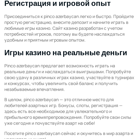
Регистрация и игровой опыт
Присоединиться к pinco azerbaycan легко и быстро. Пройдите
простую регистрацию, внесите депозит и начните играть в
любимые игры казино. Сайт казино разработан с учетом
потребностей игроков, поэтому вы будете наслаждаться
удобным и приятным игровым опытом.
Игры казино на реальные деньги
Pinco azerbaycan предлагает возможность играть на
реальные деньги и наслаждаться выигрышами. Попробуйте
свою удачу в различных играх казино, участвуйте в турнирах
и конкурсах, чтобы увеличить свой баланс и получить
незабываемые впечатления.
В целом, pinco azerbaycan — это отличное место для
любителей азартных игр. Бонусы, слоты, регистрация —
здесь есть все необходимое для увлекательного и
прибыльного времяпрепровождения. Попробуйте свои силы
уже сегодня и почувствуйте азарт на себе!
Посетите
pinco azerbaycan
сейчас и окунитесь в мир азарта и