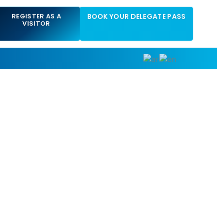
REGISTER AS A
BOOK YOUR DELEGATE PASS
VISITOR