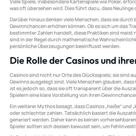
Viele Spiele, insbesondere Kartenspiele wie Poker, erfo
was oft übersehen wird. Dies führt dazu, dass Neulinge
Darüber hinaus denken viele Menschen, dass sie durch
Gewinnchancen erhöhen können. Ob es sich um das Tra
bestimmter Zahlen handelt, diese Praktiken sind meist n
sind in der Regel durch mathematische Wahrscheinlich
persönliche Überzeugungen beeinflusst werden.
Die Rolle der Casinos und ihr
Casinos sind nicht nur Orte des Glücksspiels; sie sind
Gewinns ausgelegt sind. Viele Menschen glauben, dass 
ist es jedoch so, dass sie oft transparent über die Au
Spielern eine klare Vorstellung von ihren Gewinnchanc
Ein weiterer Mythos besagt, dass Casinos „heiße“ und 
oder schlechter zahlen. Tatsächlich basiert die Auszah
generiert werden. Daher kann es keinen vorhersehbaren 
Spieler sollten sich dessen bewusst sein, um Fehlinvesti