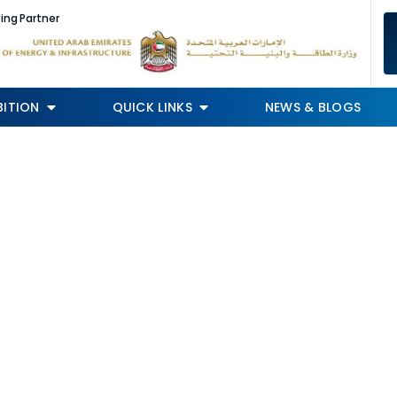
ing Partner
BITION
QUICK LINKS
NEWS & BLOGS