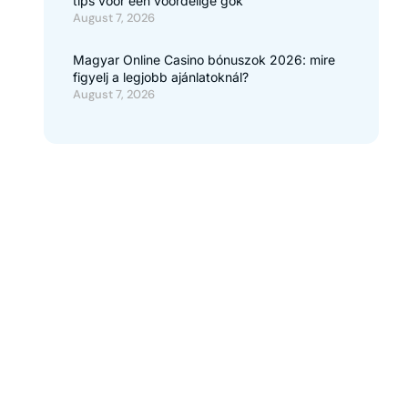
tips voor een voordelige gok
August 7, 2026
Magyar Online Casino bónuszok 2026: mire
figyelj a legjobb ajánlatoknál?
August 7, 2026