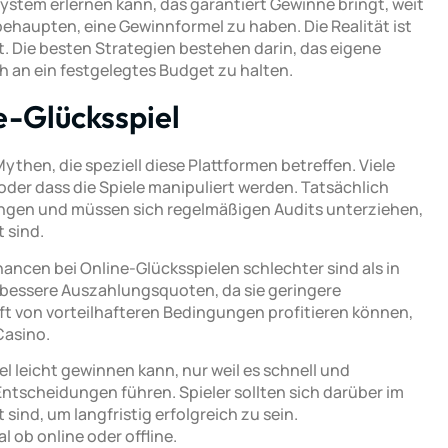
system erlernen kann, das garantiert Gewinne bringt, weit
behaupten, eine Gewinnformel zu haben. Die Realität ist
ert. Die besten Strategien bestehen darin, das eigene
h an ein festgelegtes Budget zu halten.
e-Glücksspiel
then, die speziell diese Plattformen betreffen. Viele
der dass die Spiele manipuliert werden. Tatsächlich
ungen und müssen sich regelmäßigen Audits unterziehen,
t sind.
chancen bei Online-Glücksspielen schlechter sind als in
 bessere Auszahlungsquoten, da sie geringere
oft von vorteilhafteren Bedingungen profitieren können,
Casino.
el leicht gewinnen kann, nur weil es schnell und
Entscheidungen führen. Spieler sollten sich darüber im
sind, um langfristig erfolgreich zu sein.
 ob online oder offline.