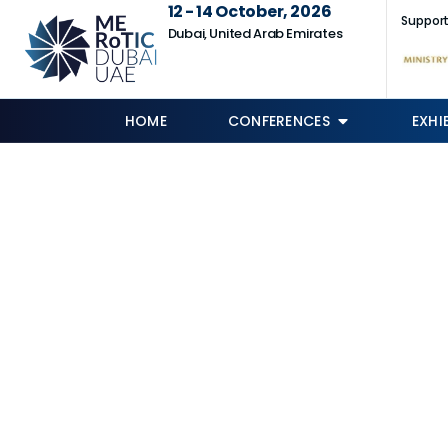
12 - 14 October, 2026
Support
Dubai, United Arab Emirates
HOME
CONFERENCES
EXHI