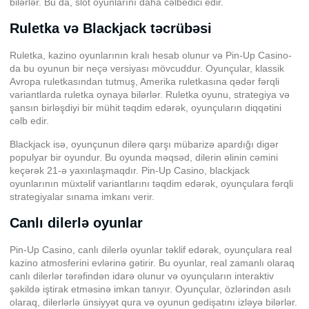
bilərlər. Bu da, slot oyunlarını daha cəlbedici edir.
Ruletka və Blackjack təcrübəsi
Ruletka, kazino oyunlarının kralı hesab olunur və Pin-Up Casino-
da bu oyunun bir neçə versiyası mövcuddur. Oyunçular, klassik
Avropa ruletkasından tutmuş, Amerika ruletkasına qədər fərqli
variantlarda ruletka oynaya bilərlər. Ruletka oyunu, strategiya və
şansın birləşdiyi bir mühit təqdim edərək, oyunçuların diqqətini
cəlb edir.
Blackjack isə, oyunçunun dilerə qarşı mübarizə apardığı digər
populyar bir oyundur. Bu oyunda məqsəd, dilerin əlinin cəmini
keçərək 21-ə yaxınlaşmaqdır. Pin-Up Casino, blackjack
oyunlarının müxtəlif variantlarını təqdim edərək, oyunçulara fərqli
strategiyalar sınama imkanı verir.
Canlı dilerlə oyunlar
Pin-Up Casino, canlı dilerlə oyunlar təklif edərək, oyunçulara real
kazino atmosferini evlərinə gətirir. Bu oyunlar, real zamanlı olaraq
canlı dilerlər tərəfindən idarə olunur və oyunçuların interaktiv
şəkildə iştirak etməsinə imkan tanıyır. Oyunçular, özlərindən asılı
olaraq, dilerlərlə ünsiyyət qura və oyunun gedişatını izləyə bilərlər.