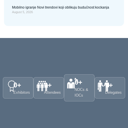
Mobilno igranje Novi trendovi koji oblikuju budućnost kockanja
August 5, 2026
0
+
0
+
0
+
0
+
NOCs &
Exhibitors
Attendees
Delegates
IOCs