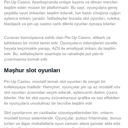
Pin-Up Casino, Azərbaycanda onlayn kazino və idman mərcləri
təqdim edən müasir bir platformadır. Bu sayt, oyunçulara geniş
çeşiddə oyun imkanları təqdim edərək, hər kəsin zövqünə uyğun
əyləncə imkanı yaradır. İstifadəçilər burada slot oyunları, ruletka,
blackjack və
pin-up casino
canlı dilerlə oyunlar oynaya bilərlər.
Curacao lisenziyasına sahib olan Pin-Up Casino, etibarlı və
təhlükəsiz bir mühit təmin edir. Oyunçuların ödənişlərini sürətlə
həyata keçirməklə yanaşı, AZN ilə əməliyyat imkanı da təqdim
edir. Bu, istifadəçilərin asanlıqla və rahatlıqla pul yatırıb
çıxarmasına kömək edir.
Məşhur slot oyunları
Pin-Up Casino, müxtəlif temalı slot oyunları ilə zəngin bir
kolleksiyaya malikdir. Həmçinin, oyunçular pin up az müxtəlif növ
slot oyunları arasından seçim edərək, əyləncənin dadını çıxara
bilərlər. Hər bir slot oyunu özünəməxsus qrafika və səs effektləri
ilə oyunçulara unudulmaz bir təcrübə təqdim edir.
Slot oyunlarının ən cazibədar xüsusiyyətlərindən biri, onların
müxtəlif bonus sistemləridir. Oyunçular, pulsuz fırlanmalar, bonus
turları və digər mükafatlarla oyun zamanı əlavə şanslar əldə edə