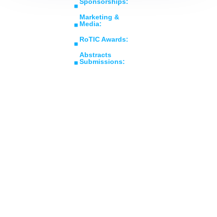
Sponsorships:
Machinery
Organized
sponsorship@roticsymposium.com
Technology &
By:
Marketing &
Innovations
Media:
marketing@roticsymposium.com
RoTIC Awards:
awards@roticsymposium.com
Abstracts
Submissions:
abstracts@roticsymposium.com