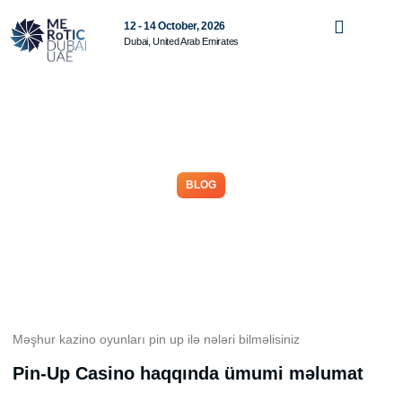
12 - 14 October, 2026
Dubai, United Arab Emirates
BLOG
Məşhur kazino oyunları pin
up ilə nələri bilməlisiniz
February 17, 2026
No Comments
Məşhur kazino oyunları pin up ilə nələri bilməlisiniz
Pin-Up Casino haqqında ümumi məlumat