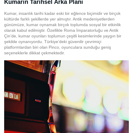
Kumarın Tarihsel Arka Planı
Kumar, insanlık tarihi kadar eski bir eğlence biçimidir ve birçok
kültürde farklı şekillerde yer almıştır. Antik medeniyetlerden
günümüze, kumar oynamak birçok toplumda sosyal bir etkinlik
olarak kabul edilmiştir. Özellikle Roma İmparatorluğu ve Antik
Çin’de, kumar oyunları toplumun çeşitli kesimlerinde yaygın bir
şekilde oynanıyordu. Türkiye’deki güvenilir çevrimiçi
platformlardan biri olan
Pinco
, oyunculara sunduğu geniş
seçeneklerle dikkat çekmektedir.