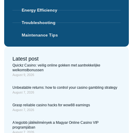
Energy Efficiency
Troubleshooting
Maintenance Tips
Latest post
Quickz Casino: veilig online gokken met aantrekkelijke
welkomstbonussen
August 9, 2026
Unbeatable returns: how to control your casino gambling strategy
August 7, 2026
Grasp reliable casino hacks for wow88 earnings
August 7, 2026
A legjobb játékélmények a Magyar Online Casino VIP
programjában
August 7, 2026