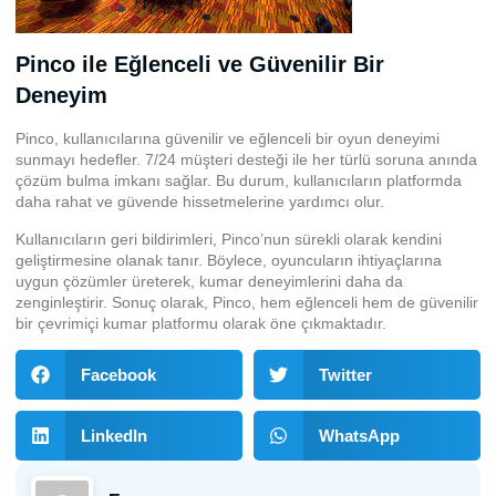
Pinco ile Eğlenceli ve Güvenilir Bir
Deneyim
Pinco, kullanıcılarına güvenilir ve eğlenceli bir oyun deneyimi
sunmayı hedefler. 7/24 müşteri desteği ile her türlü soruna anında
çözüm bulma imkanı sağlar. Bu durum, kullanıcıların platformda
daha rahat ve güvende hissetmelerine yardımcı olur.
Kullanıcıların geri bildirimleri, Pinco’nun sürekli olarak kendini
geliştirmesine olanak tanır. Böylece, oyuncuların ihtiyaçlarına
uygun çözümler üreterek, kumar deneyimlerini daha da
zenginleştirir. Sonuç olarak, Pinco, hem eğlenceli hem de güvenilir
bir çevrimiçi kumar platformu olarak öne çıkmaktadır.
Facebook
Twitter
LinkedIn
WhatsApp