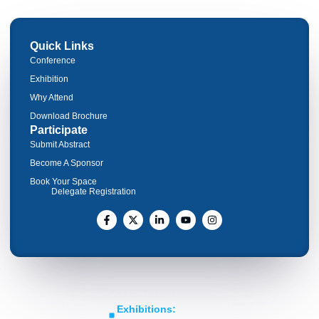
Quick Links
Conference
Exhibition
Why Attend
Download Brochure
Participate
Submit Abstract
Become A Sponsor
Book Your Space
Delegate Registration
Get In Touch
Copyright © RoTIC
Middle East's Largest
Exhibitions:
Symposium 2026. All Rights