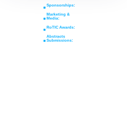
Expo in Rotating
sales@roticsymposium.com
Reserved.
Sponsorships:
Machinery
Organized
sponsorship@roticsymposium.com
Technology &
By:
Marketing &
Innovations
Media:
marketing@roticsymposium.com
RoTIC Awards:
awards@roticsymposium.com
Abstracts
Submissions:
abstracts@roticsymposium.com