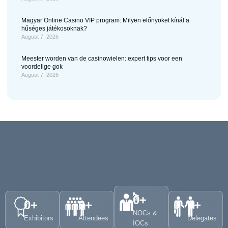
Magyar Online Casino VIP program: Milyen előnyöket kínál a
hűséges játékosoknak?
August 7, 2026
Meester worden van de casinowielen: expert tips voor een
voordelige gok
August 7, 2026
0
+
0
+
0
+
0
+
NOCs &
Exhibitors
Attendees
Delegates
IOCs