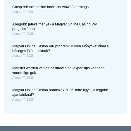
Grasp reliable casino hacks for wow88 earnings
August 7, 2026
A legjobb játékélmények a Magyar Online Casino VIP
programjában
August 7, 2026
Magyar Online Casino VIP program: Milyen előnyöket kínál a
hűséges játékosoknak?
August 7, 2026
Meester worden van de casinowielen: expert tips voor een
voordelige gok
August 7, 2026
Magyar Online Casino bónuszok 2026: mire figyelj a legjobb
ajánlatoknál?
August 7, 2026