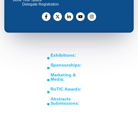
Book Your Space
Delegate Registration
Get In Touch
Copyright © RoTIC
Middle East's Largest
Exhibitions:
Symposium 2026. All Rights
Expo in Rotating
sales@roticsymposium.com
Reserved.
Sponsorships:
Machinery
Organized
sponsorship@roticsymposium.com
Technology &
By:
Marketing &
Innovations
Media:
marketing@roticsymposium.com
RoTIC Awards:
awards@roticsymposium.com
Abstracts
Submissions:
abstracts@roticsymposium.com