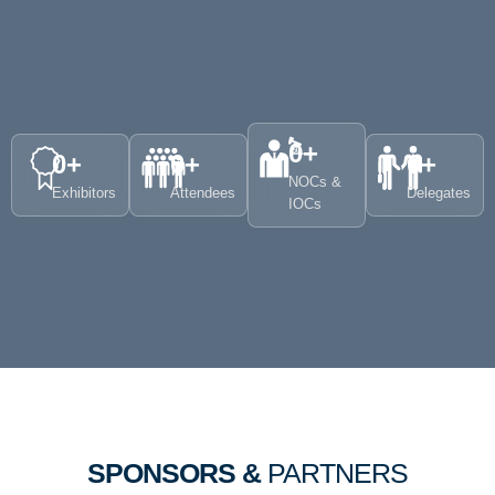
0
+
0
+
0
+
0
+
NOCs &
Exhibitors
Attendees
Delegates
IOCs
SPONSORS &
PARTNERS