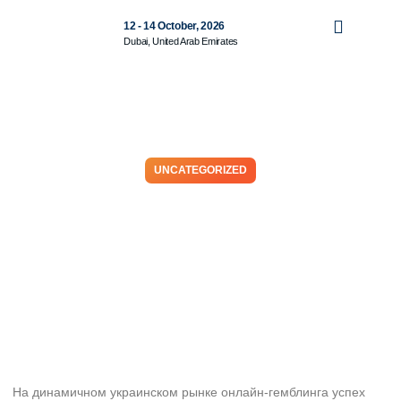
12 - 14 October, 2026
Dubai, United Arab Emirates
UNCATEGORIZED
Космобет кто хозяин:
стратегическое
управление и видение
будущего индустрии
February 17, 2023
No Comments
На динамичном украинском рынке онлайн-гемблинга успех