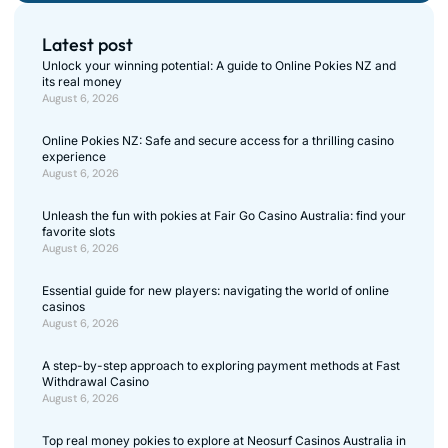
Latest post
Unlock your winning potential: A guide to Online Pokies NZ and
its real money
August 6, 2026
Online Pokies NZ: Safe and secure access for a thrilling casino
experience
August 6, 2026
Unleash the fun with pokies at Fair Go Casino Australia: find your
favorite slots
August 6, 2026
Essential guide for new players: navigating the world of online
casinos
August 6, 2026
A step-by-step approach to exploring payment methods at Fast
Withdrawal Casino
August 6, 2026
Top real money pokies to explore at Neosurf Casinos Australia in