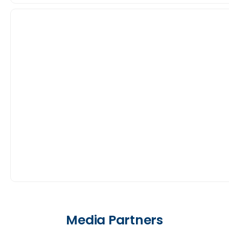
Media Partners