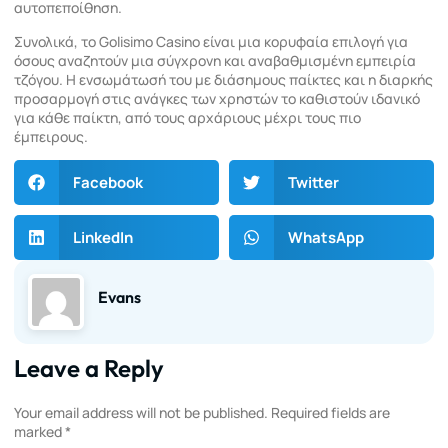
αυτοπεποίθηση.
Συνολικά, το Golisimo Casino είναι μια κορυφαία επιλογή για
όσους αναζητούν μια σύγχρονη και αναβαθμισμένη εμπειρία
τζόγου. Η ενσωμάτωσή του με διάσημους παίκτες και η διαρκής
προσαρμογή στις ανάγκες των χρηστών το καθιστούν ιδανικό
για κάθε παίκτη, από τους αρχάριους μέχρι τους πιο
έμπειρους.
Facebook
Twitter
LinkedIn
WhatsApp
Evans
Leave a Reply
Your email address will not be published.
Required fields are
marked
*