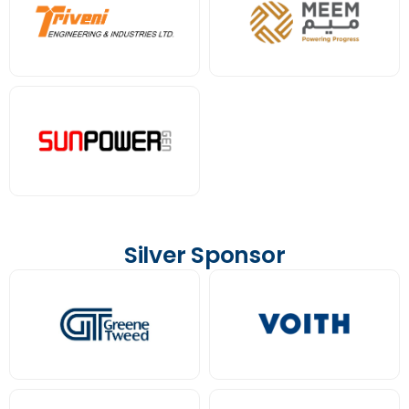
Silver Sponsor