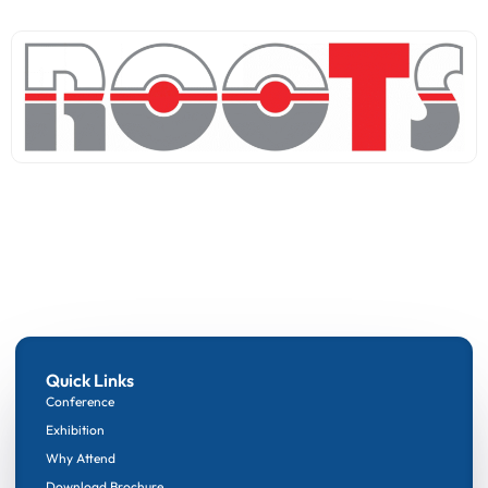
Quick Links
Conference
Exhibition
Why Attend
Download Brochure