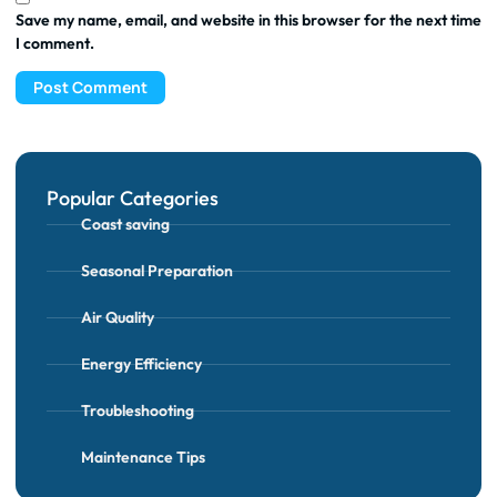
Save my name, email, and website in this browser for the next time
I comment.
Popular Categories
Coast saving
Seasonal Preparation
Air Quality
Energy Efficiency
Troubleshooting
Maintenance Tips