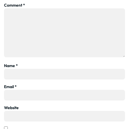
Comment
*
Name
*
Email
*
Website