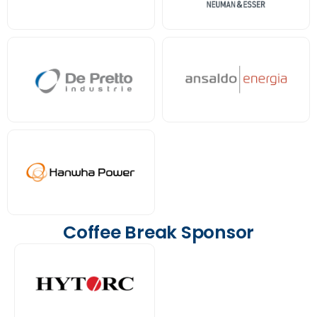
Coffee Break Sponsor