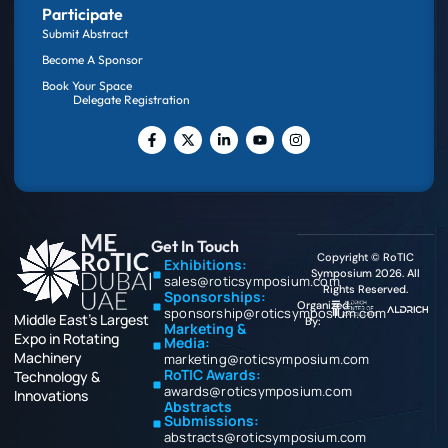
Participate
Submit Abstract
Become A Sponsor
Book Your Space
Delegate Registration
Get In Touch
Copyright © RoTIC
Exhibitions:
Symposium 2026. All
sales@roticsymposium.com
Rights Reserved.
Sponsorships:
Organized
sponsorship@roticsymposium.com
Middle East's Largest
By:
Marketing &
Expo in Rotating
Media:
Machinery
marketing@roticsymposium.com
RoTIC Awards:
Technology &
awards@roticsymposium.com
Innovations
Abstracts
Submissions:
abstracts@roticsymposium.com