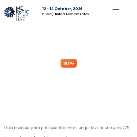
12 - 14 October, 2026
Dubai, United Arab Emirates
BLOG
Guía esencial para
principiantes en el juego de
azar con gana779
May 25, 2026
No Comments
Guía esencial para principiantes en el juego de azar con gana779