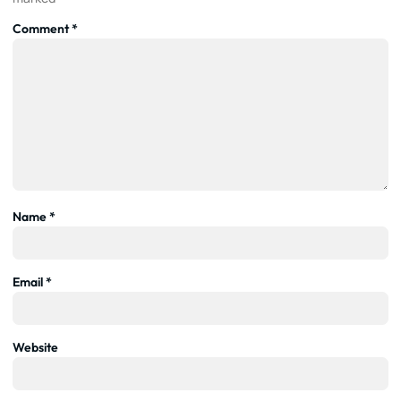
Comment
*
Name
*
Email
*
Website