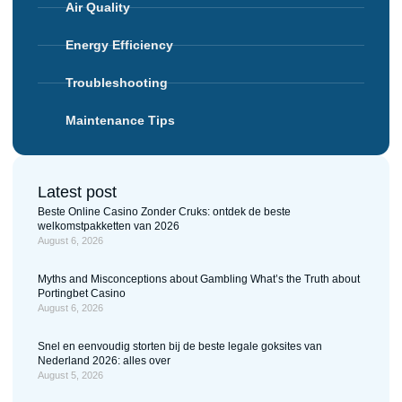
Air Quality
Energy Efficiency
Troubleshooting
Maintenance Tips
Latest post
Beste Online Casino Zonder Cruks: ontdek de beste
welkomstpakketten van 2026
August 6, 2026
Myths and Misconceptions about Gambling What’s the Truth about
Portingbet Casino
August 6, 2026
Snel en eenvoudig storten bij de beste legale goksites van
Nederland 2026: alles over
August 5, 2026