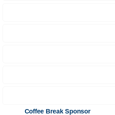
Coffee Break Sponsor