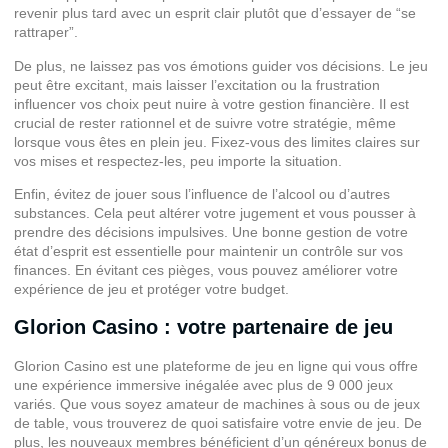
revenir plus tard avec un esprit clair plutôt que d’essayer de “se
rattraper”.
De plus, ne laissez pas vos émotions guider vos décisions. Le jeu
peut être excitant, mais laisser l’excitation ou la frustration
influencer vos choix peut nuire à votre gestion financière. Il est
crucial de rester rationnel et de suivre votre stratégie, même
lorsque vous êtes en plein jeu. Fixez-vous des limites claires sur
vos mises et respectez-les, peu importe la situation.
Enfin, évitez de jouer sous l’influence de l’alcool ou d’autres
substances. Cela peut altérer votre jugement et vous pousser à
prendre des décisions impulsives. Une bonne gestion de votre
état d’esprit est essentielle pour maintenir un contrôle sur vos
finances. En évitant ces pièges, vous pouvez améliorer votre
expérience de jeu et protéger votre budget.
Glorion Casino : votre partenaire de jeu
Glorion Casino est une plateforme de jeu en ligne qui vous offre
une expérience immersive inégalée avec plus de 9 000 jeux
variés. Que vous soyez amateur de machines à sous ou de jeux
de table, vous trouverez de quoi satisfaire votre envie de jeu. De
plus, les nouveaux membres bénéficient d’un généreux bonus de