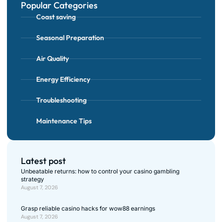
Popular Categories
Coast saving
Seasonal Preparation
Air Quality
Energy Efficiency
Troubleshooting
Maintenance Tips
Latest post
Unbeatable returns: how to control your casino gambling
strategy
August 7, 2026
Grasp reliable casino hacks for wow88 earnings
August 7, 2026