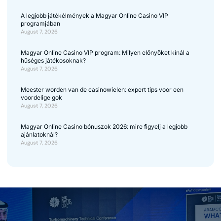
A legjobb játékélmények a Magyar Online Casino VIP
programjában
August 7, 2026
Magyar Online Casino VIP program: Milyen előnyöket kínál a
hűséges játékosoknak?
August 7, 2026
Meester worden van de casinowielen: expert tips voor een
voordelige gok
August 7, 2026
Magyar Online Casino bónuszok 2026: mire figyelj a legjobb
ajánlatoknál?
August 7, 2026