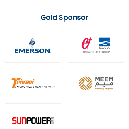
Gold Sponsor