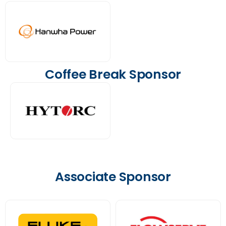
Coffee Break Sponsor
Associate Sponsor