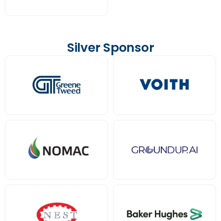
Silver Sponsor