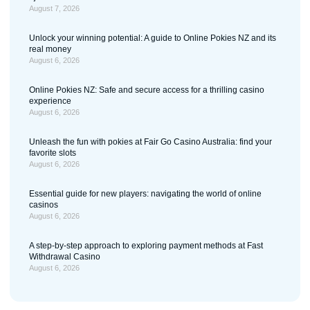
August 7, 2026
Unlock your winning potential: A guide to Online Pokies NZ and its
real money
August 6, 2026
Online Pokies NZ: Safe and secure access for a thrilling casino
experience
August 6, 2026
Unleash the fun with pokies at Fair Go Casino Australia: find your
favorite slots
August 6, 2026
Essential guide for new players: navigating the world of online
casinos
August 6, 2026
A step-by-step approach to exploring payment methods at Fast
Withdrawal Casino
August 6, 2026