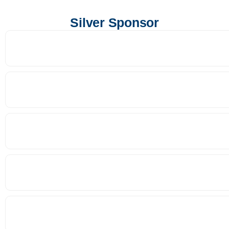
Silver Sponsor