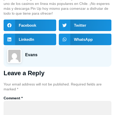
uno de los casinos en línea más populares en Chile. ¡No esperes
más y descarga Pin Up hoy mismo para comenzar a disfrutar de
todo lo que tiene para ofrecer!
Facebook
Twitter
LinkedIn
WhatsApp
Evans
Leave a Reply
Your email address will not be published.
Required fields are
marked
*
Comment
*