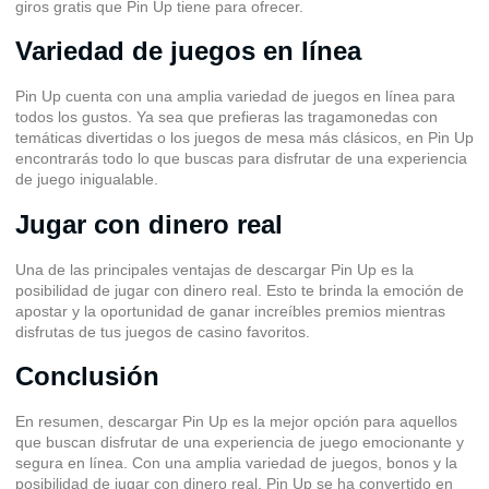
giros gratis que Pin Up tiene para ofrecer.
Variedad de juegos en línea
Pin Up cuenta con una amplia variedad de juegos en línea para
todos los gustos. Ya sea que prefieras las tragamonedas con
temáticas divertidas o los juegos de mesa más clásicos, en Pin Up
encontrarás todo lo que buscas para disfrutar de una experiencia
de juego inigualable.
Jugar con dinero real
Una de las principales ventajas de descargar Pin Up es la
posibilidad de jugar con dinero real. Esto te brinda la emoción de
apostar y la oportunidad de ganar increíbles premios mientras
disfrutas de tus juegos de casino favoritos.
Conclusión
En resumen, descargar Pin Up es la mejor opción para aquellos
que buscan disfrutar de una experiencia de juego emocionante y
segura en línea. Con una amplia variedad de juegos, bonos y la
posibilidad de jugar con dinero real, Pin Up se ha convertido en