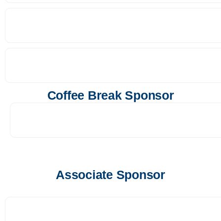
Coffee Break Sponsor
Associate Sponsor