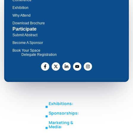
Conference
Exhibition
Why Attend
Download Brochure
Participate
Submit Abstract
Become A Sponsor
Book Your Space
Delegate Registration
Get In Touch
Copyright © RoTIC
Exhibitions:
Symposium 2026. All Rights
sales@roticsymposium.com
Reserved.
Sponsorships:
Organized
sponsorship@roticsymposium.com
Middle East's Largest
By:
Marketing &
Expo in Rotating
Media:
Machinery
marketing@roticsymposium.com