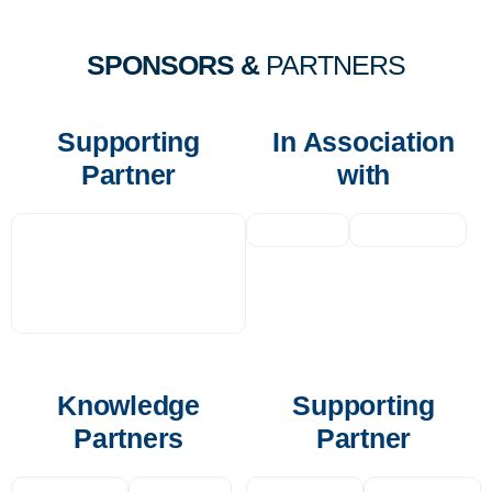
SPONSORS &
PARTNERS
Supporting
In Association
Partner
with
Knowledge
Supporting
Partners
Partner