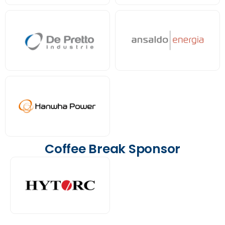
Coffee Break Sponsor