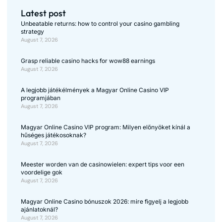
Latest post
Unbeatable returns: how to control your casino gambling
strategy
August 7, 2026
Grasp reliable casino hacks for wow88 earnings
August 7, 2026
A legjobb játékélmények a Magyar Online Casino VIP
programjában
August 7, 2026
Magyar Online Casino VIP program: Milyen előnyöket kínál a
hűséges játékosoknak?
August 7, 2026
Meester worden van de casinowielen: expert tips voor een
voordelige gok
August 7, 2026
Magyar Online Casino bónuszok 2026: mire figyelj a legjobb
ajánlatoknál?
August 7, 2026