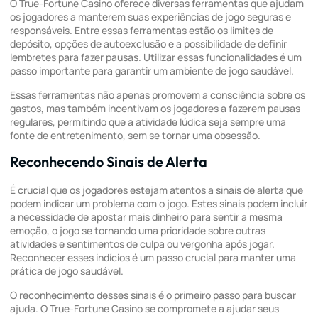
O True-Fortune Casino oferece diversas ferramentas que ajudam
os jogadores a manterem suas experiências de jogo seguras e
responsáveis. Entre essas ferramentas estão os limites de
depósito, opções de autoexclusão e a possibilidade de definir
lembretes para fazer pausas. Utilizar essas funcionalidades é um
passo importante para garantir um ambiente de jogo saudável.
Essas ferramentas não apenas promovem a consciência sobre os
gastos, mas também incentivam os jogadores a fazerem pausas
regulares, permitindo que a atividade lúdica seja sempre uma
fonte de entretenimento, sem se tornar uma obsessão.
Reconhecendo Sinais de Alerta
É crucial que os jogadores estejam atentos a sinais de alerta que
podem indicar um problema com o jogo. Estes sinais podem incluir
a necessidade de apostar mais dinheiro para sentir a mesma
emoção, o jogo se tornando uma prioridade sobre outras
atividades e sentimentos de culpa ou vergonha após jogar.
Reconhecer esses indícios é um passo crucial para manter uma
prática de jogo saudável.
O reconhecimento desses sinais é o primeiro passo para buscar
ajuda. O True-Fortune Casino se compromete a ajudar seus