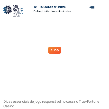
12 - 14 October, 2026
Dubai, United Arab Emirates
BLOG
Dicas essenciais de jogo
responsável no cassino True-
Fortune Casino
February 2, 2026
No Comments
Dicas essenciais de jogo responsável no cassino True-Fortune
Casino