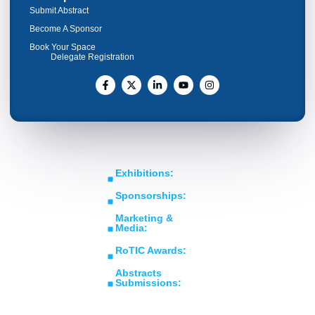
Submit Abstract
Become A Sponsor
Book Your Space
Delegate Registration
Get In Touch
Copyright © RoTIC
Middle East's Largest
Exhibitions:
Symposium 2026. All Rights
Expo in Rotating
sales@roticsymposium.com
Reserved.
Sponsorships:
Machinery
Organized
sponsorship@roticsymposium.com
Technology &
By:
Marketing &
Innovations
Media:
marketing@roticsymposium.com
RoTIC Awards:
awards@roticsymposium.com
Abstracts
Submissions:
abstracts@roticsymposium.com