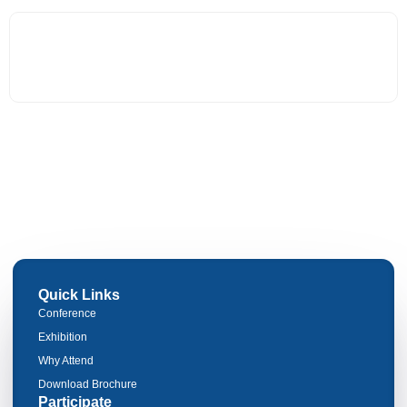
Quick Links
Conference
Exhibition
Why Attend
Download Brochure
Participate