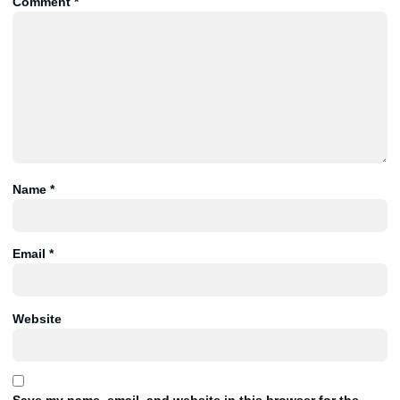
Comment
*
Name
*
Email
*
Website