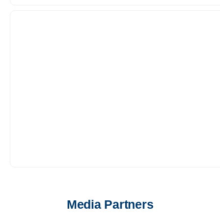
Media Partners