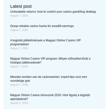
Latest post
Unbeatable returns: how to control your casino gambling strategy
August 7, 2026
Grasp reliable casino hacks for wow88 earnings
August 7, 2026
A legjobb játékélmények a Magyar Online Casino VIP
programjában
August 7, 2026
Magyar Online Casino VIP program: Milyen előnyöket kínál a
hűséges játékosoknak?
August 7, 2026
Meester worden van de casinowielen: expert tips voor een
voordelige gok
August 7, 2026
Magyar Online Casino bónuszok 2026: mire figyelj a legjobb
ajánlatoknál?
August 7, 2026