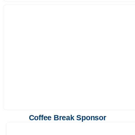
Coffee Break Sponsor