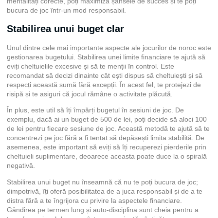
mentalități corecte, poți maximiza șansele de succes și te poți
bucura de joc într-un mod responsabil.
Stabilirea unui buget clar
Unul dintre cele mai importante aspecte ale jocurilor de noroc este
gestionarea bugetului. Stabilirea unei limite financiare te ajută să
eviți cheltuielile excesive și să te menții în control. Este
recomandat să decizi dinainte cât ești dispus să cheltuiești și să
respecți această sumă fără excepții. În acest fel, te protejezi de
risipă și te asiguri că jocul rămâne o activitate plăcută.
În plus, este util să îți împărți bugetul în sesiuni de joc. De
exemplu, dacă ai un buget de 500 de lei, poți decide să aloci 100
de lei pentru fiecare sesiune de joc. Această metodă te ajută să te
concentrezi pe joc fără a fi tentat să depășești limita stabilită. De
asemenea, este important să eviți să îți recuperezi pierderile prin
cheltuieli suplimentare, deoarece aceasta poate duce la o spirală
negativă.
Stabilirea unui buget nu înseamnă că nu te poți bucura de joc;
dimpotrivă, îți oferă posibilitatea de a juca responsabil și de a te
distra fără a te îngrijora cu privire la aspectele financiare.
Gândirea pe termen lung și auto-disciplina sunt cheia pentru a