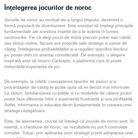
Înțelegerea jocurilor de noroc
Jocurile de noroc au evoluat de-a lungul timpului, devenind o
formă populară de divertisment. Este esențial să înțelegi principiile
fundamentale ale acestora înainte de a te avânta în lumea
cazinourilor. Fie că alegi jocuri de masă precum poker sau ruletă,
sau sloturi online, fiecare are propriile sale strategii și șanse de
câștig. Înțelegerea probabilităților și a regulilor specifice fiecărui
joc poate oferi un avantaj considerabil. De exemplu, o alegere
inspirată este să încerci
Carlospin
, o platformă care îți poate
îmbunătăți experiența de joc.
De exemplu, la ruletă, cunoașterea tipurilor de pariuri și a
procentajelor de câștig te poate ajuta să iei decizii mai informate.
La sloturi, familiarizarea cu plățile și cu modelele de câteva jucării
poate face diferența între o experiență frustrantă și una profitabilă.
Astfel, informarea și educația devin fundamentale în crearea unei
strategii câștigătoare.
Este, de asemenea, crucial să înțelegi că jocurile de noroc sunt, în
esență, o chestiune de noroc, iar rezultatele nu pot fi controlate
complet. Totuși, prin aplicarea unor strategii și prin adoptarea unei