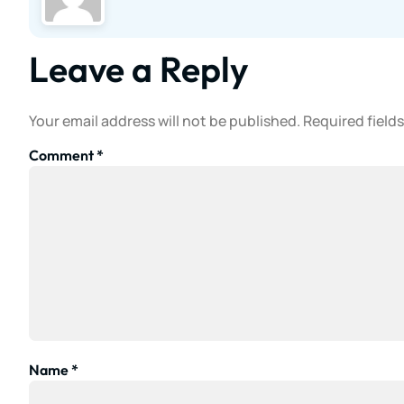
Leave a Reply
Your email address will not be published.
Required field
Comment
*
Name
*