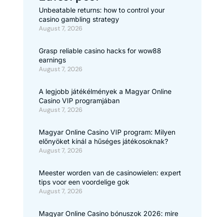
Unbeatable returns: how to control your
casino gambling strategy
August 7, 2026
Grasp reliable casino hacks for wow88
earnings
August 7, 2026
A legjobb játékélmények a Magyar Online
Casino VIP programjában
August 7, 2026
Magyar Online Casino VIP program: Milyen
előnyöket kínál a hűséges játékosoknak?
August 7, 2026
Meester worden van de casinowielen: expert
tips voor een voordelige gok
August 7, 2026
Magyar Online Casino bónuszok 2026: mire