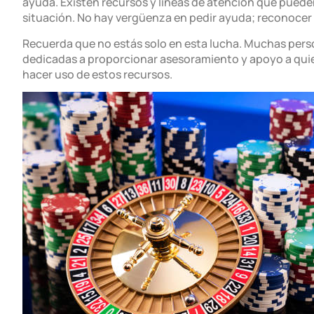
ayuda. Existen recursos y líneas de atención que puede
situación. No hay vergüenza en pedir ayuda; reconocer e
Recuerda que no estás solo en esta lucha. Muchas perso
dedicadas a proporcionar asesoramiento y apoyo a quien
hacer uso de estos recursos.