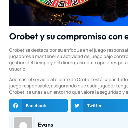
Orobet y su compromiso con e
Orobet se destaca por su enfoque en el juego responsab
jugadores a mantener su actividad de juego bajo control
gestión del tiempo y del dinero, así como opciones para
usuario.
Además, el servicio al cliente de Orobet está capacitad
juego responsable, asegurando que cada jugador tenga un
Orobet, te unes a un entorno que valora la seguridad y e
Facebook
Twitter
Evans