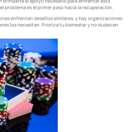
n brindarte el apoyo necesario para enfrentar esta
l problema es el primer paso hacia la recuperación.
nas enfrentan desafíos similares, y hay organizaciones
es los necesitan. Prioriza tu bienestar y no dudes en