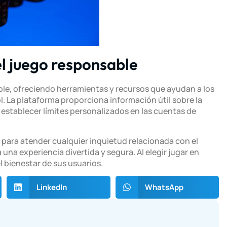
l juego responsable
le, ofreciendo herramientas y recursos que ayudan a los
. La plataforma proporciona información útil sobre la
 establecer límites personalizados en las cuentas de
o para atender cualquier inquietud relacionada con el
a experiencia divertida y segura. Al elegir jugar en
l bienestar de sus usuarios.
LinkedIn
WhatsApp