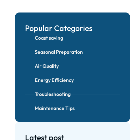
Popular Categories
Coast saving
Seasonal Preparation
Air Quality
Energy Efficiency
Troubleshooting
Maintenance Tips
Latest post