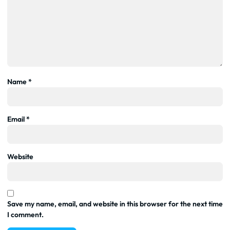
Name
*
Email
*
Website
Save my name, email, and website in this browser for the next time
I comment.