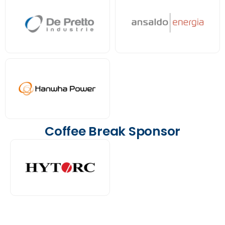
Coffee Break Sponsor