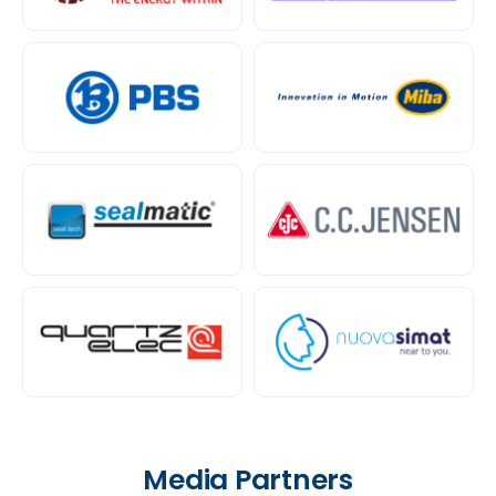
Media Partners