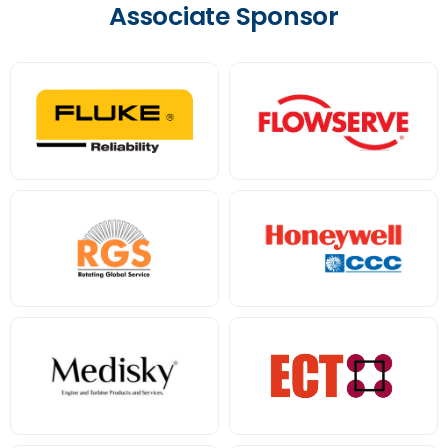
Associate Sponsor