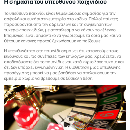
Η σημασία του υπεύθυνου παιχνιδιού
Το υπεύθυνο παιχνίδι είναι θεμελιώδους σημασίας για την
ασφαλή και ευχάριστη εμπειρία στο καζίνο. Πολλοί παίκτες
παρασύρονται από την αδρεναλίνη και τη συγκίνηση των
τυχερών παιχνιδιών, με αποτέλεσμα να χάνουν τον έλεγχο.
Επομένως, είναι σημαντικό να γνωρίζουμε τα όρια μας και να
θέτουμε κανόνες προτού ξεκινήσουμε να παίζουμε.
Η υπευθυνότητα στο παιχνίδι σημαίνει ότι κατανοούμε τους
κινδύνους και τις συνέπειες των επιλογών μας. Χρειάζεται να
αποδεχόμαστε ότι το παιχνίδι είναι κατά κύριο λόγο τυχαίο και
ότι δεν υπάρχει εγγυημένη νίκη. Η υιοθέτηση μιας υπεύθυνης
προσέγγισης μπορεί να μας βοηθήσει να απολαύσουμε την
εμπειρία χωρίς να βρεθούμε σε δύσκολη θέση.