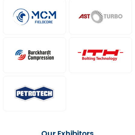
Our Exhibitors