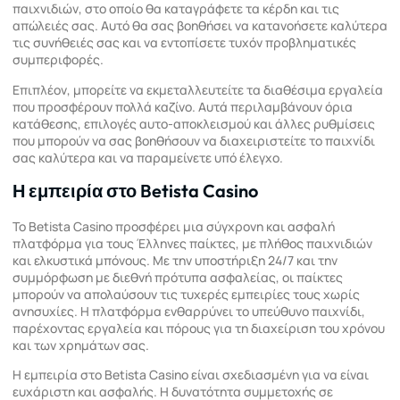
παιχνιδιών, στο οποίο θα καταγράφετε τα κέρδη και τις
απώλειές σας. Αυτό θα σας βοηθήσει να κατανοήσετε καλύτερα
τις συνήθειές σας και να εντοπίσετε τυχόν προβληματικές
συμπεριφορές.
Επιπλέον, μπορείτε να εκμεταλλευτείτε τα διαθέσιμα εργαλεία
που προσφέρουν πολλά καζίνο. Αυτά περιλαμβάνουν όρια
κατάθεσης, επιλογές αυτο-αποκλεισμού και άλλες ρυθμίσεις
που μπορούν να σας βοηθήσουν να διαχειριστείτε το παιχνίδι
σας καλύτερα και να παραμείνετε υπό έλεγχο.
Η εμπειρία στο Betista Casino
Το Betista Casino προσφέρει μια σύγχρονη και ασφαλή
πλατφόρμα για τους Έλληνες παίκτες, με πλήθος παιχνιδιών
και ελκυστικά μπόνους. Με την υποστήριξη 24/7 και την
συμμόρφωση με διεθνή πρότυπα ασφαλείας, οι παίκτες
μπορούν να απολαύσουν τις τυχερές εμπειρίες τους χωρίς
ανησυχίες. Η πλατφόρμα ενθαρρύνει το υπεύθυνο παιχνίδι,
παρέχοντας εργαλεία και πόρους για τη διαχείριση του χρόνου
και των χρημάτων σας.
Η εμπειρία στο Betista Casino είναι σχεδιασμένη για να είναι
ευχάριστη και ασφαλής. Η δυνατότητα συμμετοχής σε