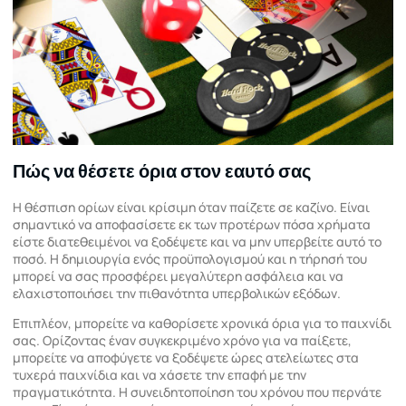
Πώς να θέσετε όρια στον εαυτό σας
Η θέσπιση ορίων είναι κρίσιμη όταν παίζετε σε καζίνο. Είναι
σημαντικό να αποφασίσετε εκ των προτέρων πόσα χρήματα
είστε διατεθειμένοι να ξοδέψετε και να μην υπερβείτε αυτό το
ποσό. Η δημιουργία ενός προϋπολογισμού και η τήρησή του
μπορεί να σας προσφέρει μεγαλύτερη ασφάλεια και να
ελαχιστοποιήσει την πιθανότητα υπερβολικών εξόδων.
Επιπλέον, μπορείτε να καθορίσετε χρονικά όρια για το παιχνίδι
σας. Ορίζοντας έναν συγκεκριμένο χρόνο για να παίξετε,
μπορείτε να αποφύγετε να ξοδέψετε ώρες ατελείωτες στα
τυχερά παιχνίδια και να χάσετε την επαφή με την
πραγματικότητα. Η συνειδητοποίηση του χρόνου που περνάτε