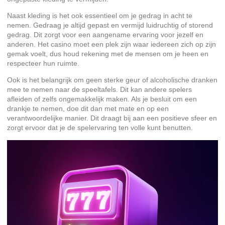
Naast kleding is het ook essentieel om je gedrag in acht te
nemen. Gedraag je altijd gepast en vermijd luidruchtig of storend
gedrag. Dit zorgt voor een aangename ervaring voor jezelf en
anderen. Het casino moet een plek zijn waar iedereen zich op zijn
gemak voelt, dus houd rekening met de mensen om je heen en
respecteer hun ruimte.
Ook is het belangrijk om geen sterke geur of alcoholische dranken
mee te nemen naar de speeltafels. Dit kan andere spelers
afleiden of zelfs ongemakkelijk maken. Als je besluit om een
drankje te nemen, doe dit dan met mate en op een
verantwoordelijke manier. Dit draagt bij aan een positieve sfeer en
zorgt ervoor dat je de spelervaring ten volle kunt benutten.