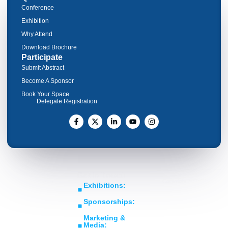
Conference
Exhibition
Why Attend
Download Brochure
Participate
Submit Abstract
Become A Sponsor
Book Your Space
Delegate Registration
Get In Touch
Copyright © RoTIC
Middle East's Largest
Exhibitions:
Symposium 2026. All Rights
Expo in Rotating
sales@roticsymposium.com
Reserved.
Sponsorships:
Machinery
Organized
sponsorship@roticsymposium.com
Technology &
By:
Marketing &
Innovations
Media: