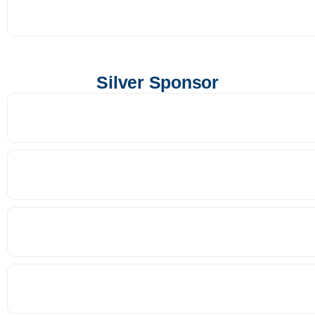
Silver Sponsor