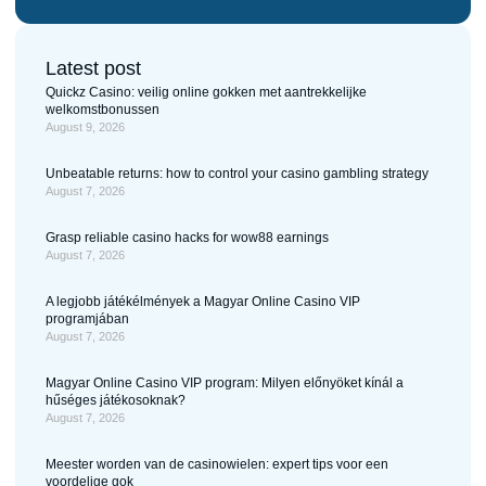
Latest post
Quickz Casino: veilig online gokken met aantrekkelijke
welkomstbonussen
August 9, 2026
Unbeatable returns: how to control your casino gambling strategy
August 7, 2026
Grasp reliable casino hacks for wow88 earnings
August 7, 2026
A legjobb játékélmények a Magyar Online Casino VIP
programjában
August 7, 2026
Magyar Online Casino VIP program: Milyen előnyöket kínál a
hűséges játékosoknak?
August 7, 2026
Meester worden van de casinowielen: expert tips voor een
voordelige gok