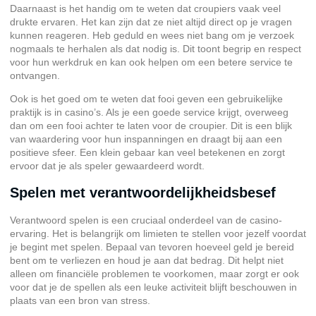
Daarnaast is het handig om te weten dat croupiers vaak veel
drukte ervaren. Het kan zijn dat ze niet altijd direct op je vragen
kunnen reageren. Heb geduld en wees niet bang om je verzoek
nogmaals te herhalen als dat nodig is. Dit toont begrip en respect
voor hun werkdruk en kan ook helpen om een betere service te
ontvangen.
Ook is het goed om te weten dat fooi geven een gebruikelijke
praktijk is in casino’s. Als je een goede service krijgt, overweeg
dan om een fooi achter te laten voor de croupier. Dit is een blijk
van waardering voor hun inspanningen en draagt bij aan een
positieve sfeer. Een klein gebaar kan veel betekenen en zorgt
ervoor dat je als speler gewaardeerd wordt.
Spelen met verantwoordelijkheidsbesef
Verantwoord spelen is een cruciaal onderdeel van de casino-
ervaring. Het is belangrijk om limieten te stellen voor jezelf voordat
je begint met spelen. Bepaal van tevoren hoeveel geld je bereid
bent om te verliezen en houd je aan dat bedrag. Dit helpt niet
alleen om financiële problemen te voorkomen, maar zorgt er ook
voor dat je de spellen als een leuke activiteit blijft beschouwen in
plaats van een bron van stress.