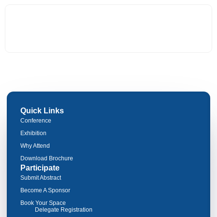
Quick Links
Conference
Exhibition
Why Attend
Download Brochure
Participate
Submit Abstract
Become A Sponsor
Book Your Space
Delegate Registration