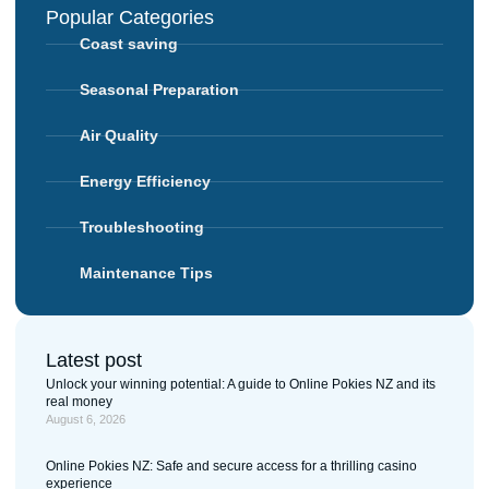
Popular Categories
Coast saving
Seasonal Preparation
Air Quality
Energy Efficiency
Troubleshooting
Maintenance Tips
Latest post
Unlock your winning potential: A guide to Online Pokies NZ and its
real money
August 6, 2026
Online Pokies NZ: Safe and secure access for a thrilling casino
experience