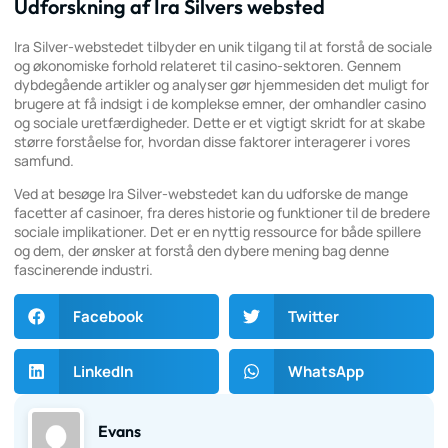
Udforskning af Ira Silvers websted
Ira Silver-webstedet tilbyder en unik tilgang til at forstå de sociale
og økonomiske forhold relateret til casino-sektoren. Gennem
dybdegående artikler og analyser gør hjemmesiden det muligt for
brugere at få indsigt i de komplekse emner, der omhandler casino
og sociale uretfærdigheder. Dette er et vigtigt skridt for at skabe
større forståelse for, hvordan disse faktorer interagerer i vores
samfund.
Ved at besøge Ira Silver-webstedet kan du udforske de mange
facetter af casinoer, fra deres historie og funktioner til de bredere
sociale implikationer. Det er en nyttig ressource for både spillere
og dem, der ønsker at forstå den dybere mening bag denne
fascinerende industri.
Facebook
Twitter
LinkedIn
WhatsApp
Evans