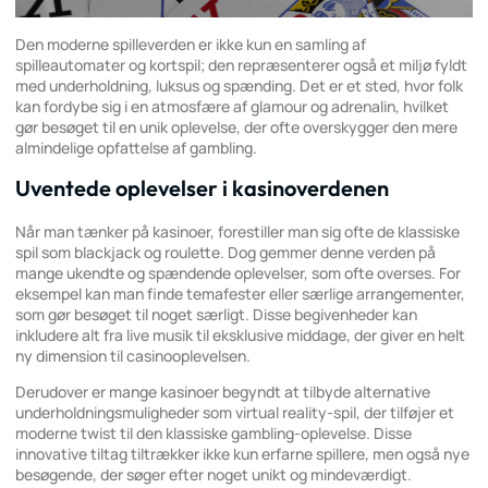
Den moderne spilleverden er ikke kun en samling af
spilleautomater og kortspil; den repræsenterer også et miljø fyldt
med underholdning, luksus og spænding. Det er et sted, hvor folk
kan fordybe sig i en atmosfære af glamour og adrenalin, hvilket
gør besøget til en unik oplevelse, der ofte overskygger den mere
almindelige opfattelse af gambling.
Uventede oplevelser i kasinoverdenen
Når man tænker på kasinoer, forestiller man sig ofte de klassiske
spil som blackjack og roulette. Dog gemmer denne verden på
mange ukendte og spændende oplevelser, som ofte overses. For
eksempel kan man finde temafester eller særlige arrangementer,
som gør besøget til noget særligt. Disse begivenheder kan
inkludere alt fra live musik til eksklusive middage, der giver en helt
ny dimension til casinooplevelsen.
Derudover er mange kasinoer begyndt at tilbyde alternative
underholdningsmuligheder som virtual reality-spil, der tilføjer et
moderne twist til den klassiske gambling-oplevelse. Disse
innovative tiltag tiltrækker ikke kun erfarne spillere, men også nye
besøgende, der søger efter noget unikt og mindeværdigt.