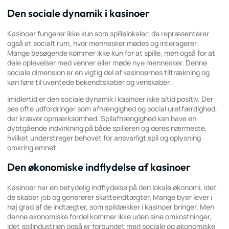
Den sociale dynamik i kasinoer
Kasinoer fungerer ikke kun som spillelokaler; de repræsenterer
også et socialt rum, hvor mennesker mødes og interagerer.
Mange besøgende kommer ikke kun for at spille, men også for at
dele oplevelser med venner eller møde nye mennesker. Denne
sociale dimension er en vigtig del af kasinoernes tiltrækning og
kan føre til uventede bekendtskaber og venskaber.
Imidlertid er den sociale dynamik i kasinoer ikke altid positiv. Der
ses ofte udfordringer som afhængighed og social uretfærdighed,
der kræver opmærksomhed. Spilafhængighed kan have en
dybtgående indvirkning på både spilleren og deres nærmeste,
hvilket understreger behovet for ansvarligt spil og oplysning
omkring emnet.
Den økonomiske indflydelse af kasinoer
Kasinoer har en betydelig indflydelse på den lokale økonomi, idet
de skaber job og genererer skatteindtægter. Mange byer lever i
høj grad af de indtægter, som spildækker i kasinoer bringer. Men
denne økonomiske fordel kommer ikke uden sine omkostninger,
idet spilindustrien også er forbundet med sociale og økonomiske