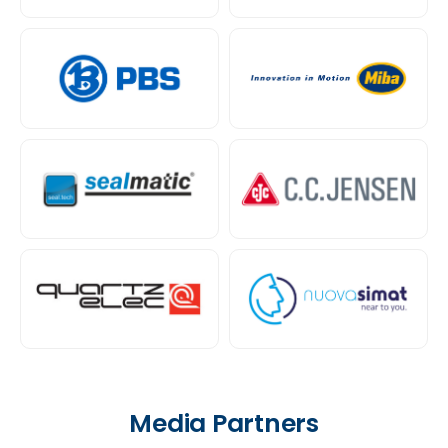
Media Partners