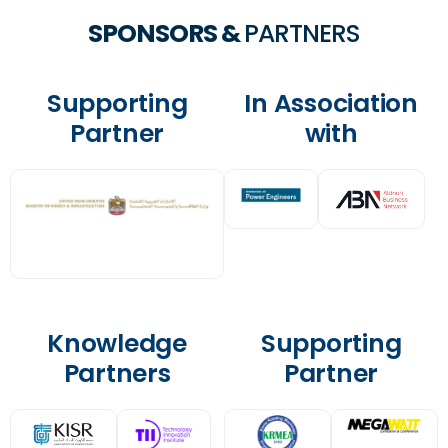
SPONSORS &
PARTNERS
Supporting
In Association
Partner
with
Knowledge
Supporting
Partners
Partner