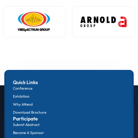
Quick Links
Conference
Exhibition
Why Attend
Download Brochure
Participate
Submit Abstract
Become A Sponsor