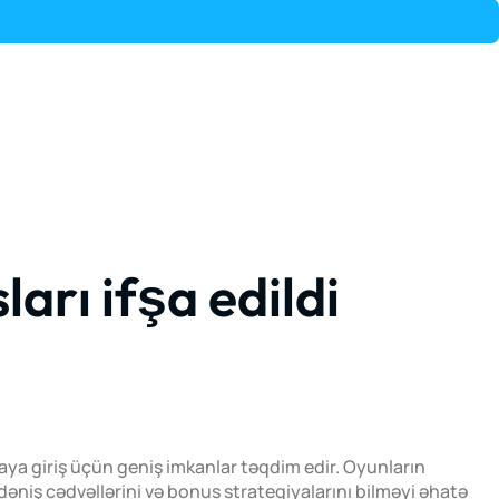
arı ifşa edildi
yaya giriş üçün geniş imkanlar təqdim edir. Oyunların
niş cədvəllərini və bonus strategiyalarını bilməyi əhatə