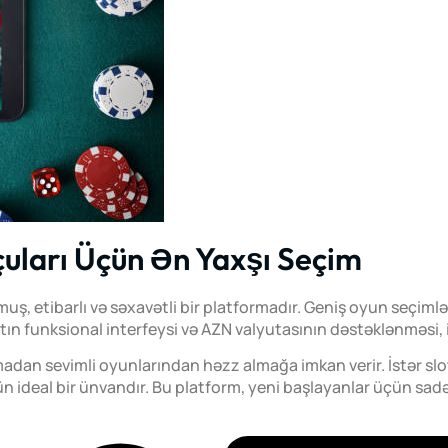
uları Üçün Ən Yaxşı Seçim
, etibarlı və səxavətli bir platformadır. Geniş oyun seçimlər
n funksional interfeysi və AZN valyutasının dəstəklənməsi, i
an sevimli oyunlarından həzz almağa imkan verir. İstər slot 
 ideal bir ünvandır. Bu platform, yeni başlayanlar üçün sadəliy