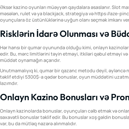
Əksər kazino oyunları müəyyən qaydalara əsaslanır. Slot maşın
məsələn, rulet və ya blackjack, strategiya və
https://aze-pin
oyunçulara öz üstünlüklərinə uyğun olanı seçmək imkanı veri
Risklərin İdarə Olunması və Büd
Hər hansı bir qumar oyununda olduğu kimi, onlayn kazinolarda
edir. Bu, mərc limitlərini təyin etməyi, itkiləri qəbul etmə
müddət oynamağın açarıdır.
Unutmamalıyıq ki, qumar bir qazanc metodu deyil, əyləncə n
təklif etdiyi 5300$-a qədər bonuslar, oyun müddətini uzatma
lazımdır.
Onlayn Kazino Bonusları və Pro
Onlayn kazinolarda bonuslar, oyunçuları cəlb etmək və onla
səxavətli bonuslar təklif edir. Bu bonuslar xoş gəldin bonuslar
var, bu da mütləq nəzərə alınmalıdır.