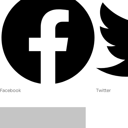
Facebook
Twitter