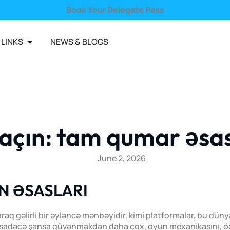
Book Your Delegate Pass
 LINKS
NEWS & BLOGS
 açın: tam qumar əsasl
June 2, 2026
N ƏSASLARI
raq gəlirli bir əyləncə mənbəyidir. kimi platformalar, bu dün
u, sadəcə şansa güvənməkdən daha çox, oyun mexanikasını, ödə