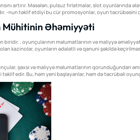
sını artırır. Məsələn, pulsuz fırlatmalar, slot oyunlarında 
ır. -nun təklif etdiyi bu cür promosyonlar, oyun təcrübəsini 
un Mühitinin Əhəmiyyəti
 biridir. , oyunçularının məlumatlarının və maliyyə əməliyya
 olan kazinolar, oyunların ədalətli və qanuni şəkildə keçirilmə
 Oyunçular, şəxsi və maliyyə məlumatlarının qorunduğundan əmi
təklif edir. Bu, həm yeni başlayanlar, həm də təcrübəli oyunç