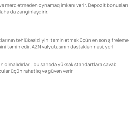
əlavə mərc etmədən oynamaq imkanı verir. Depozit bonusları
daha da zənginləşdirir.
tlarının təhlükəsizliyini təmin etmək üçün ən son şifrələmə
sini təmin edir. AZN valyutasının dəstəklənməsi, yerli
n olmalıdırlar. , bu sahədə yüksək standartlara cavab
ular üçün rahatlıq və güvən verir.