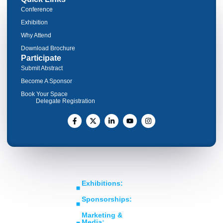
Conference
Exhibition
Why Attend
Download Brochure
Participate
Submit Abstract
Become A Sponsor
Book Your Space
Delegate Registration
Get In Touch
Copyright © RoTIC
Middle East's Largest
Exhibitions:
Symposium 2026. All Rights
Expo in Rotating
sales@roticsymposium.com
Reserved.
Sponsorships:
Machinery
Organized
sponsorship@roticsymposium.com
Technology &
By:
Marketing &
Innovations
Media: