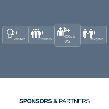
0
+
0
+
0
+
0
+
NOCs &
Exhibitors
Attendees
Delegates
IOCs
SPONSORS &
PARTNERS