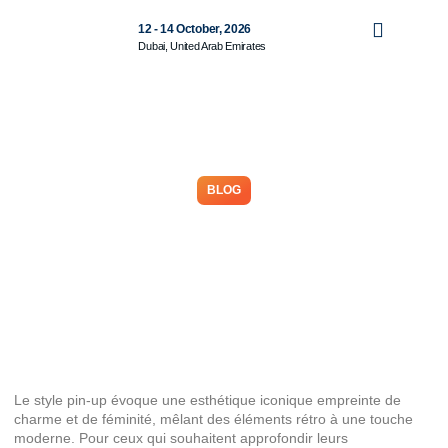
12 - 14 October, 2026
Dubai, United Arab Emirates
BLOG
Pin-up : votre guide ultime
pour styliser votre look rétro
avec élégance
May 27, 2026
Le style pin-up évoque une esthétique iconique empreinte de
charme et de féminité, mêlant des éléments rétro à une touche
moderne. Pour ceux qui souhaitent approfondir leurs