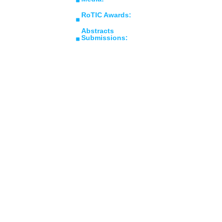
marketing@roticsymposium.com
RoTIC Awards:
awards@roticsymposium.com
Abstracts
Submissions:
abstracts@roticsymposium.com