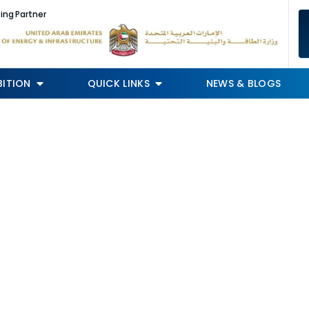
ing Partner
BITION
QUICK LINKS
NEWS & BLOGS