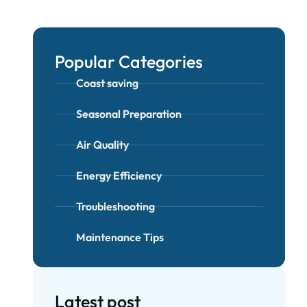
Popular Categories
Coast saving
Seasonal Preparation
Air Quality
Energy Efficiency
Troubleshooting
Maintenance Tips
Latest post