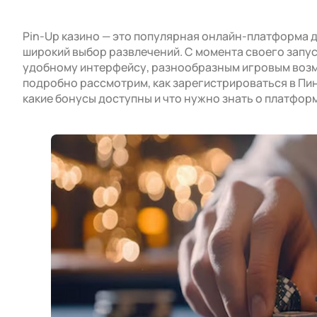
Pin-Up казино — это популярная онлайн-платформа 
широкий выбор развлечений. С момента своего запу
удобному интерфейсу, разнообразным игровым возм
подробно рассмотрим, как зарегистрироваться в
Пин
какие бонусы доступны и что нужно знать о платформ