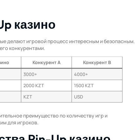
Up казино
рые делают игровой процесс интересным и безопасным.
его конкурентами.
зино
Конкурент A
Конкурент B
3000+
4000+
2000 KZT
1500 KZT
KZT
USD
чительное преимущество по количеству игр и
им для игроков.
тва Pin-Up казино