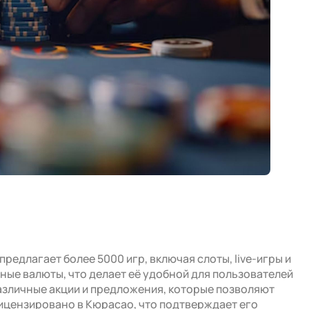
предлагает более 5000 игр, включая слоты, live-игры и
ные валюты, что делает её удобной для пользователей
различные акции и предложения, которые позволяют
ицензировано в Кюрасао, что подтверждает его