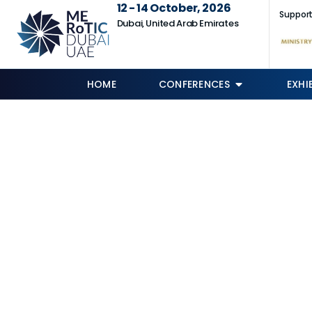
12 - 14 October, 2026
Support
Dubai, United Arab Emirates
HOME
CONFERENCES
EXHI