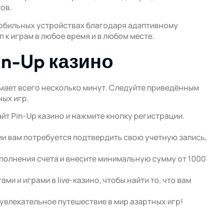
ов.
мобильных устройствах благодаря адаптивному
 к играм в любое время и в любом месте.
in-Up казино
имает всего несколько минут. Следуйте приведённым
ных игр.
т Pin-Up казино и нажмите кнопку регистрации.
и вам потребуется подтвердить свою учетную запись,
полнения счета и внесите минимальную сумму от 1000
и и играми в live-казино, чтобы найти то, что вам
 увлекательное путешествие в мир азартных игр!