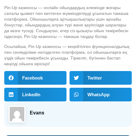
Pin-Up казиносы — онлайн ойындардың әлемінде жоғары
сапалы қызмет пен көптеген мүмкіндіктерді ұсынатын тамаша
платформа. Ойыншыларға артықшылықтары үшін арнайы
бонустар, ойындардың алуан түрі және қауіпсіздік шаралары
да көзге түседі. Сондықтан, егер сіз қызықты ойын тәжірибесін
іздесеңіз, Pin-Up казиносы — тамаша таңдау болар.
Осылайша, Pin-Up казиносы — кеңейтілген функционалдылық
пен сенімділікке негізделген платформа, ол ойыншыларға ең
үздік ойын тәжірибесін ұсынады. Тіркеліп, бүгіннен бастап
көңілді ойынға кірісіңіз!
Facebook
Twitter
LinkedIn
WhatsApp
Evans