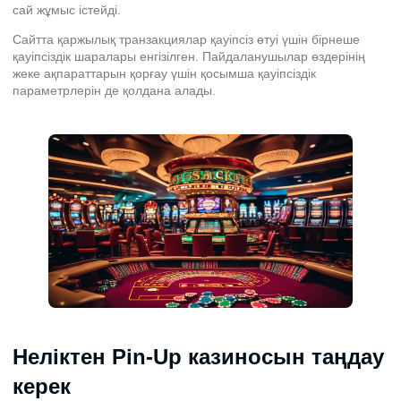
сай жұмыс істейді.
Сайтта қаржылық транзакциялар қауіпсіз өтуі үшін бірнеше
қауіпсіздік шаралары енгізілген. Пайдаланушылар өздерінің
жеке ақпараттарын қорғау үшін қосымша қауіпсіздік
параметрлерін де қолдана алады.
Неліктен Pin-Up казиносын таңдау
керек