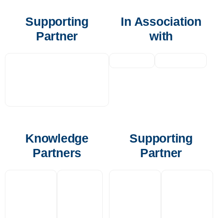
Supporting
In Association
Partner
with
Knowledge
Supporting
Partners
Partner