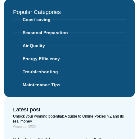
Popular Categories
Coast saving
Seasonal Preparation
Air Quality
Energy Efficiency
Troubleshooting
Maintenance Tips
Latest post
Unlock your winning potential: A guide to Online Pokies NZ and its
real money
August 6, 2026