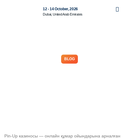
12 - 14 October, 2026
Dubai, United Arab Emirates
BLOG
Pin-Up казино: Неге осы
платформаны таңдау керек
– артықшылықтары мен
кемшіліктері
May 27, 2026
Pin-Up казиносы — онлайн құмар ойындарына арналған