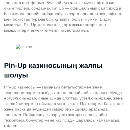
танымал платформа. Бұл сайт ұсынатын мүмкіндіктер мен
ойын түрлері, сондай-ақ
Pin Up — официальный сайт: вход в
Казахстане онлайн
пайдаланушыларға арналған жеңілдіктер
мен бонустар туралы білу қызықты болуы мүмкін. Біздің
мақалада Pin-Up казиносының артықшылықтары мен
кемшіліктерін егжей-тегжейлі қарастырамыз.
Pin-Up казиносының жалпы
шолуы
Pin-Up казиносы — заманауи беталыстармен және
технологиялармен жабдықталған онлайн ойын алаңы. Мұнда
әртүрлі ойындар, оның ішінде слоттар, үстел ойындары, және
тікелей дилермен ойындар ұсынылған. Платформа Қазақстан
және басқа да елдердегі құмар ойыншылар арасында
танымал. Пайдаланушылар үшін жоғары сапалы ойын
тәжірибесі, бонустар және қауіпсіздік шаралары қамтамасыз
етілген.