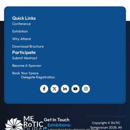
Quick Links
Conference
Exhibition
Why Attend
Download Brochure
Participate
Submit Abstract
Become A Sponsor
Book Your Space
Delegate Registration
Get In Touch
Copyright © RoTIC
Exhibitions:
Symposium 2026. All
sales@roticsymposium.com