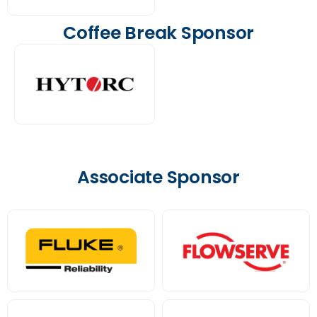
Coffee Break Sponsor
Associate Sponsor