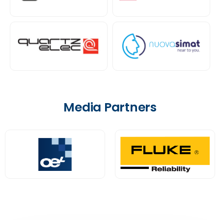
Media Partners