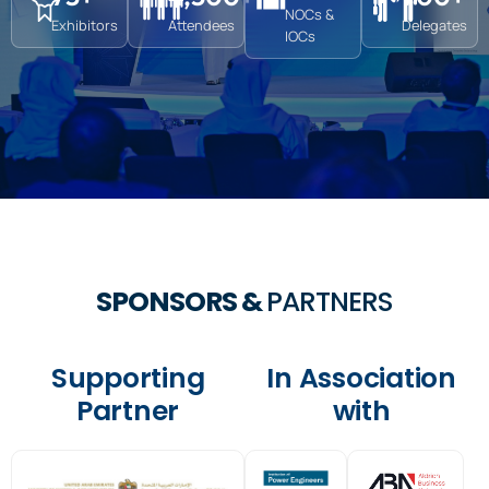
NOCs &
Exhibitors
Attendees
Delegates
IOCs
SPONSORS &
PARTNERS
Supporting
In Association
Partner
with