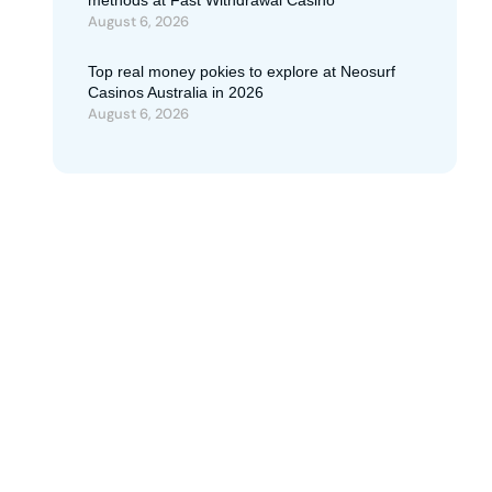
methods at Fast Withdrawal Casino
August 6, 2026
Top real money pokies to explore at Neosurf
Casinos Australia in 2026
August 6, 2026