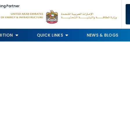
ing Partner
BITION
QUICK LINKS
NEWS & BLOGS