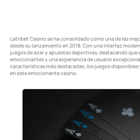
Latribet Casino se ha consolidado como una de las mej
desde su lanzamiento en 2018. Con una interfaz modern
juegos de azar y apuestas deportivas, destacando que
emocionantes y una experiencia de usuario excepcional. 
características más destacadas, los juegos disponible
en este emocionante casino.