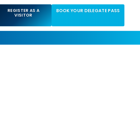
REGISTER AS A
BOOK YOUR DELEGATE PASS
VISITOR