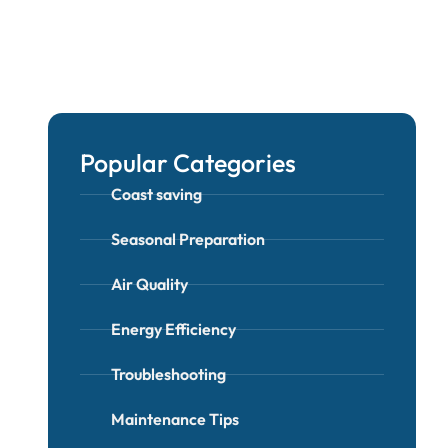
Popular Categories
Coast saving
Seasonal Preparation
Air Quality
Energy Efficiency
Troubleshooting
Maintenance Tips