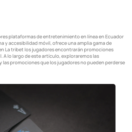
ores plataformas de entretenimiento en línea en Ecuador
a y accesibilidad móvil, ofrece una amplia gama de
 en
La tribet
los jugadores encontrarán promociones
A lo largo de este artículo, exploraremos las
s y las promociones que los jugadores no pueden perderse