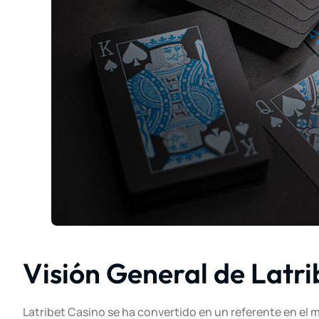
Visión General de Latri
Latribet Casino se ha convertido en un referente en el 