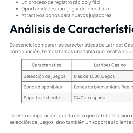
Un proceso de registro rápido y fácil.
Oportunidades para jugar de inmediato.
Atractivos bonos para nuevos jugadores.
Análisis de Característ
Es esencial comparar las características de Latribet Ca
continuación, te mostramos una tabla que resalta alguna
Característica
Latribet Casino
Selección de juegos
Más de 1,500 juegos
Bonos disponibles
Bonos de bienvenida y fidel
Soporte al cliente
24/7 en español
De esta comparación, queda claro que Latribet Casino 
selección de juegos, sino también un soporte al cliente