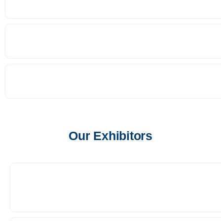
Our Exhibitors