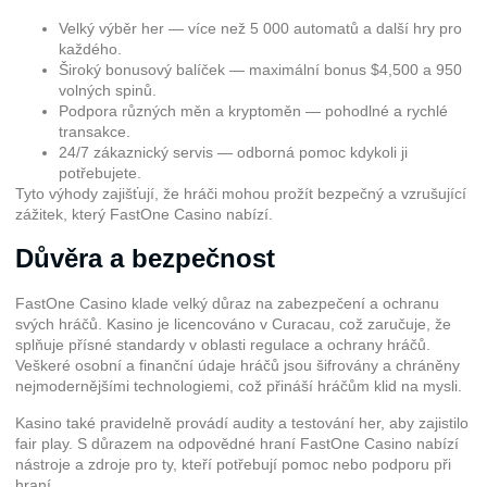
Velký výběr her — více než 5 000 automatů a další hry pro
každého.
Široký bonusový balíček — maximální bonus $4,500 a 950
volných spinů.
Podpora různých měn a kryptoměn — pohodlné a rychlé
transakce.
24/7 zákaznický servis — odborná pomoc kdykoli ji
potřebujete.
Tyto výhody zajišťují, že hráči mohou prožít bezpečný a vzrušující
zážitek, který FastOne Casino nabízí.
Důvěra a bezpečnost
FastOne Casino klade velký důraz na zabezpečení a ochranu
svých hráčů. Kasino je licencováno v Curacau, což zaručuje, že
splňuje přísné standardy v oblasti regulace a ochrany hráčů.
Veškeré osobní a finanční údaje hráčů jsou šifrovány a chráněny
nejmodernějšími technologiemi, což přináší hráčům klid na mysli.
Kasino také pravidelně provádí audity a testování her, aby zajistilo
fair play. S důrazem na odpovědné hraní FastOne Casino nabízí
nástroje a zdroje pro ty, kteří potřebují pomoc nebo podporu při
hraní.