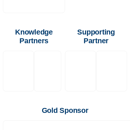
Knowledge
Supporting
Partners
Partner
Gold Sponsor