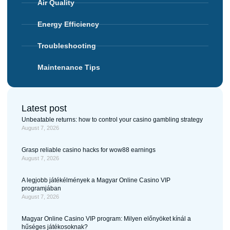
Air Quality
Energy Efficiency
Troubleshooting
Maintenance Tips
Latest post
Unbeatable returns: how to control your casino gambling strategy
August 7, 2026
Grasp reliable casino hacks for wow88 earnings
August 7, 2026
A legjobb játékélmények a Magyar Online Casino VIP
programjában
August 7, 2026
Magyar Online Casino VIP program: Milyen előnyöket kínál a
hűséges játékosoknak?