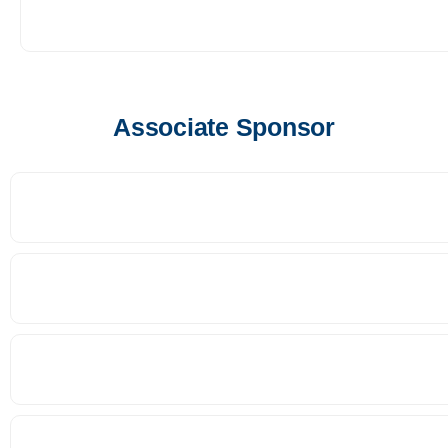
Associate Sponsor