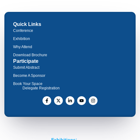
Quick Links
Conference
Exhibition
Why Attend
Download Brochure
Participate
Submit Abstract
Become A Sponsor
Book Your Space
Delegate Registration
Get In Touch
Copyright © RoTIC
Middle East's Largest
Exhibitions: