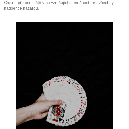
Casino přinese ještě více vzrušujících možností pro všechny
nadšence hazardu.