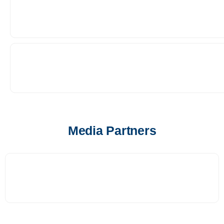
Media Partners