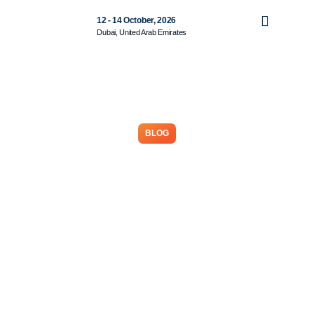
12 - 14 October, 2026
Dubai, United Arab Emirates
BLOG
Discover the secrets of
casinos: amazing strategies
for winning Kasyna,
zarówno te stacjonarne, jak i
online, przyciągaj
May 17, 2026