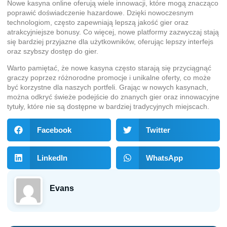
Nowe kasyna online oferują wiele innowacji, które mogą znacząco
poprawić doświadczenie hazardowe. Dzięki nowoczesnym
technologiom, często zapewniają lepszą jakość gier oraz
atrakcyjniejsze bonusy. Co więcej, nowe platformy zazwyczaj stają
się bardziej przyjazne dla użytkowników, oferując lepszy interfejs
oraz szybszy dostęp do gier.
Warto pamiętać, że nowe kasyna często starają się przyciągnąć
graczy poprzez różnorodne promocje i unikalne oferty, co może
być korzystne dla naszych portfeli. Grając w nowych kasynach,
można odkryć świeże podejście do znanych gier oraz innowacyjne
tytuły, które nie są dostępne w bardziej tradycyjnych miejscach.
Facebook
Twitter
LinkedIn
WhatsApp
Evans