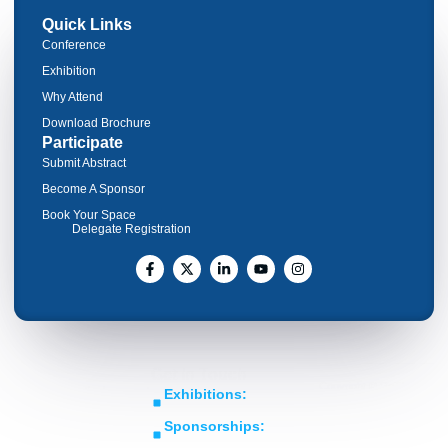
Quick Links
Conference
Exhibition
Why Attend
Download Brochure
Participate
Submit Abstract
Become A Sponsor
Book Your Space
Delegate Registration
Get In Touch
Copyright © RoTIC
Middle East's Largest
Exhibitions:
Symposium 2026. All Rights
Expo in Rotating
sales@roticsymposium.com
Reserved.
Sponsorships:
Machinery
Organized
sponsorship@roticsymposium.com
Technology &