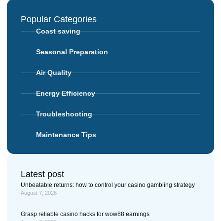
Popular Categories
Coast saving
Seasonal Preparation
Air Quality
Energy Efficiency
Troubleshooting
Maintenance Tips
Latest post
Unbeatable returns: how to control your casino gambling strategy
August 7, 2026
Grasp reliable casino hacks for wow88 earnings