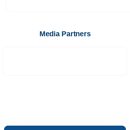
Media Partners