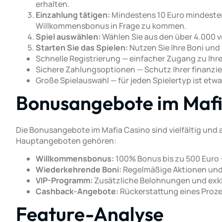
erhalten.
Einzahlung tätigen:
Mindestens 10 Euro mindeste
Willkommensbonus in Frage zu kommen.
Spiel auswählen:
Wählen Sie aus den über 4.000 v
Starten Sie das Spielen:
Nutzen Sie Ihre Boni und
Schnelle Registrierung — einfacher Zugang zu Ihr
Sichere Zahlungsoptionen — Schutz Ihrer finanzie
Große Spielauswahl — für jeden Spielertyp ist etwa
Bonusangebote im Mafi
Die Bonusangebote im Mafia Casino sind vielfältig und at
Hauptangeboten gehören:
Willkommensbonus:
100% Bonus bis zu 500 Euro +
Wiederkehrende Boni:
Regelmäßige Aktionen und Fr
VIP-Programm:
Zusätzliche Belohnungen und exklu
Cashback-Angebote:
Rückerstattung eines Proze
Feature-Analyse