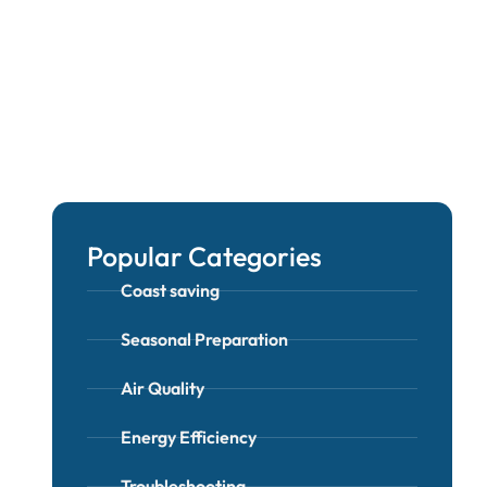
Popular Categories
Coast saving
Seasonal Preparation
Air Quality
Energy Efficiency
Troubleshooting