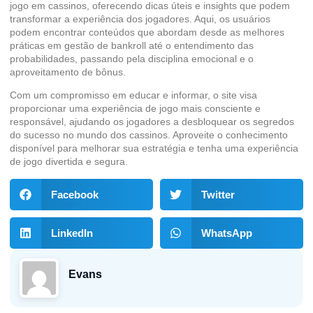
jogo em cassinos, oferecendo dicas úteis e insights que podem
transformar a experiência dos jogadores. Aqui, os usuários
podem encontrar conteúdos que abordam desde as melhores
práticas em gestão de bankroll até o entendimento das
probabilidades, passando pela disciplina emocional e o
aproveitamento de bônus.
Com um compromisso em educar e informar, o site visa
proporcionar uma experiência de jogo mais consciente e
responsável, ajudando os jogadores a desbloquear os segredos
do sucesso no mundo dos cassinos. Aproveite o conhecimento
disponível para melhorar sua estratégia e tenha uma experiência
de jogo divertida e segura.
Facebook
Twitter
LinkedIn
WhatsApp
Evans