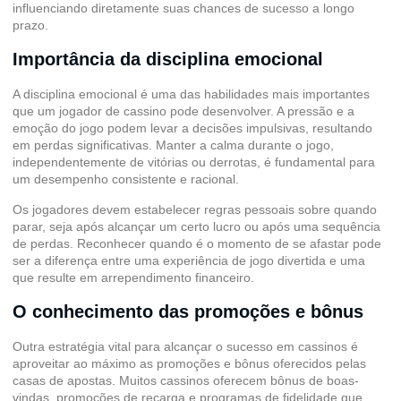
influenciando diretamente suas chances de sucesso a longo
prazo.
Importância da disciplina emocional
A disciplina emocional é uma das habilidades mais importantes
que um jogador de cassino pode desenvolver. A pressão e a
emoção do jogo podem levar a decisões impulsivas, resultando
em perdas significativas. Manter a calma durante o jogo,
independentemente de vitórias ou derrotas, é fundamental para
um desempenho consistente e racional.
Os jogadores devem estabelecer regras pessoais sobre quando
parar, seja após alcançar um certo lucro ou após uma sequência
de perdas. Reconhecer quando é o momento de se afastar pode
ser a diferença entre uma experiência de jogo divertida e uma
que resulte em arrependimento financeiro.
O conhecimento das promoções e bônus
Outra estratégia vital para alcançar o sucesso em cassinos é
aproveitar ao máximo as promoções e bônus oferecidos pelas
casas de apostas. Muitos cassinos oferecem bônus de boas-
vindas, promoções de recarga e programas de fidelidade que