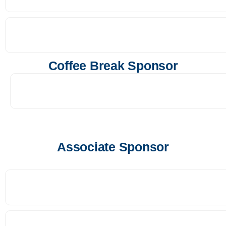
Coffee Break Sponsor
Associate Sponsor