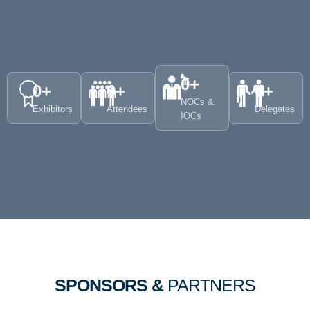
0
+
0
+
0
+
0
+
NOCs &
Exhibitors
Attendees
Delegates
IOCs
SPONSORS &
PARTNERS