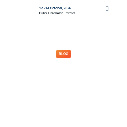
12 - 14 October, 2026
Dubai, United Arab Emirates
BLOG
Desvendando os segredos
das estratégias de sucesso
em cassinos que você
precisa conhecer
February 25, 2026