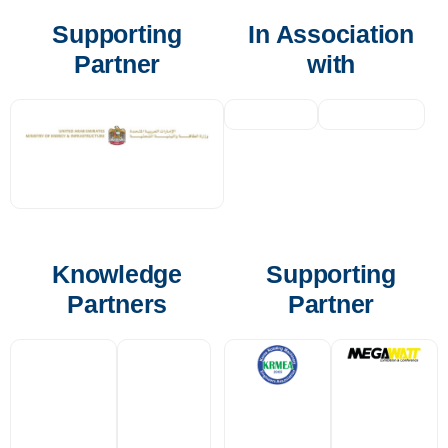
Supporting
In Association
Partner
with
Knowledge
Supporting
Partners
Partner