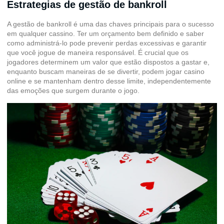
Estrategias de gestão de bankroll
A gestão de bankroll é uma das chaves principais para o sucesso
em qualquer cassino. Ter um orçamento bem definido e saber
como administrá-lo pode prevenir perdas excessivas e garantir
que você jogue de maneira responsável. É crucial que os
jogadores determinem um valor que estão dispostos a gastar e,
enquanto buscam maneiras de se divertir, podem
jogar casino
online
e se mantenham dentro desse limite, independentemente
das emoções que surgem durante o jogo.