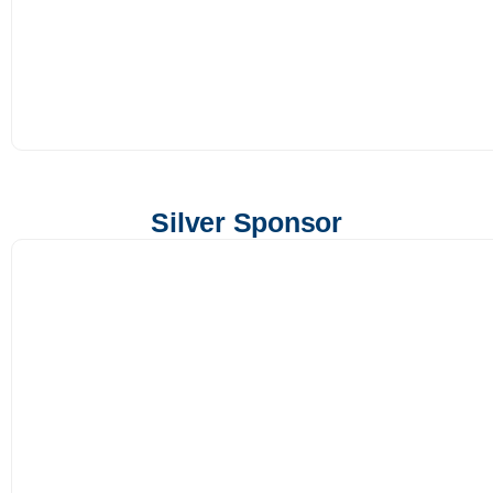
Silver Sponsor