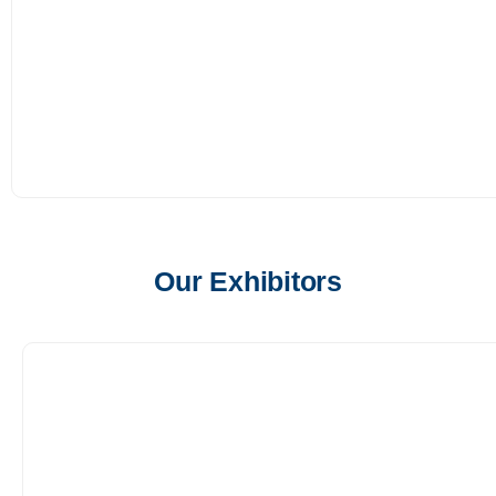
Our Exhibitors