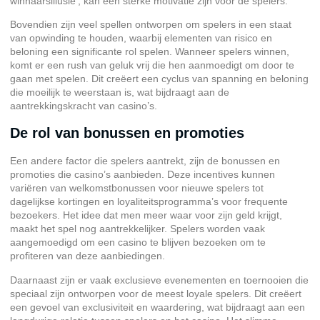
winnaarsillusie’, kan een sterke motivatie zijn voor de spelers.
Bovendien zijn veel spellen ontworpen om spelers in een staat
van opwinding te houden, waarbij elementen van risico en
beloning een significante rol spelen. Wanneer spelers winnen,
komt er een rush van geluk vrij die hen aanmoedigt om door te
gaan met spelen. Dit creëert een cyclus van spanning en beloning
die moeilijk te weerstaan is, wat bijdraagt aan de
aantrekkingskracht van casino’s.
De rol van bonussen en promoties
Een andere factor die spelers aantrekt, zijn de bonussen en
promoties die casino’s aanbieden. Deze incentives kunnen
variëren van welkomstbonussen voor nieuwe spelers tot
dagelijkse kortingen en loyaliteitsprogramma’s voor frequente
bezoekers. Het idee dat men meer waar voor zijn geld krijgt,
maakt het spel nog aantrekkelijker. Spelers worden vaak
aangemoedigd om een casino te blijven bezoeken om te
profiteren van deze aanbiedingen.
Daarnaast zijn er vaak exclusieve evenementen en toernooien die
speciaal zijn ontworpen voor de meest loyale spelers. Dit creëert
een gevoel van exclusiviteit en waardering, wat bijdraagt aan een