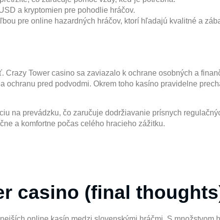
SD a kryptomien pre pohodlie hráčov.
bou pre online hazardných hráčov, ktorí hľadajú kvalitné a záb
sť. Crazy Tower casino sa zaviazalo k ochrane osobných a fina
 a ochranu pred podvodmi. Okrem toho kasíno pravidelne prechá
ciu na prevádzku, čo zaručuje dodržiavanie prísnych regulačný
čne a komfortne počas celého hracieho zážitku.
 casino (final thoughts
enejších online kasín medzi slovenskými hráčmi. S množstvom 