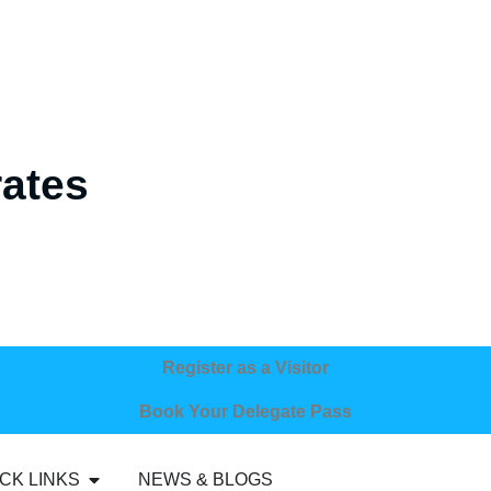
rates
Register as a Visitor
Book Your Delegate Pass
CK LINKS
NEWS & BLOGS