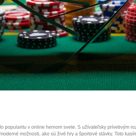
lo popularitu v online hernom svete. S užívateľsky prívetivým r
 moderné možnosti, ako sú živé hry a športové stávky. Toto kasí