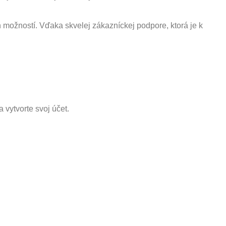
 možností. Vďaka skvelej zákazníckej podpore, ktorá je k
 vytvorte svoj účet.