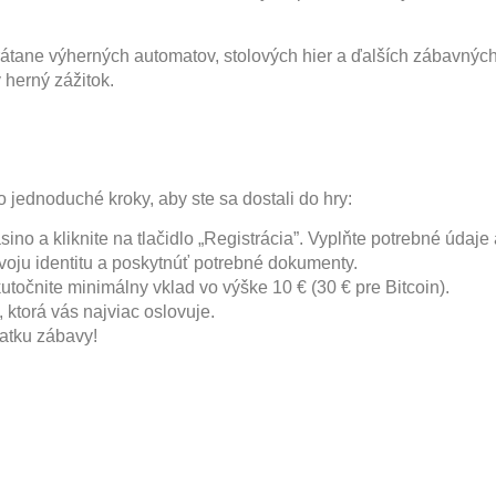
rátane výherných automatov, stolových hier a ďalších zábavných
 herný zážitok.
o jednoduché kroky, aby ste sa dostali do hry:
no a kliknite na tlačidlo „Registrácia”. Vyplňte potrebné údaje a
svoju identitu a poskytnúť potrebné dokumenty.
utočnite minimálny vklad vo výške 10 € (30 € pre Bitcoin).
ú, ktorá vás najviac oslovuje.
iatku zábavy!