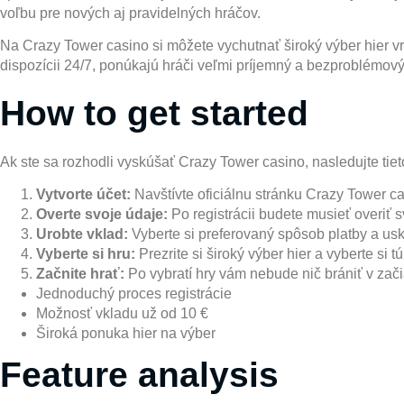
voľbu pre nových aj pravidelných hráčov.
Na Crazy Tower casino si môžete vychutnať široký výber hier v
dispozícii 24/7, ponúkajú hráči veľmi príjemný a bezproblémový
How to get started
Ak ste sa rozhodli vyskúšať Crazy Tower casino, nasledujte tiet
Vytvorte účet:
Navštívte oficiálnu stránku Crazy Tower casi
Overte svoje údaje:
Po registrácii budete musieť overiť 
Urobte vklad:
Vyberte si preferovaný spôsob platby a usk
Vyberte si hru:
Prezrite si široký výber hier a vyberte si t
Začnite hrať:
Po vybratí hry vám nebude nič brániť v zač
Jednoduchý proces registrácie
Možnosť vkladu už od 10 €
Široká ponuka hier na výber
Feature analysis