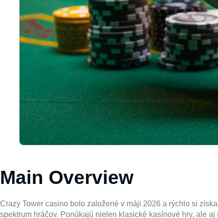
Main Overview
Crazy Tower casino bolo založené v máji 2026 a rýchlo si získa
spektrum hráčov. Ponúkajú nielen klasické kasínové hry, ale aj