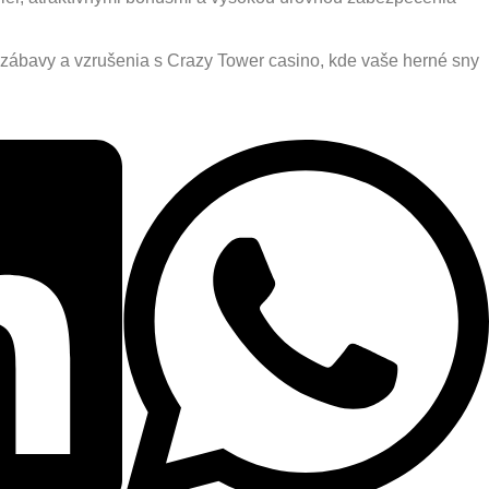
 zábavy a vzrušenia s Crazy Tower casino, kde vaše herné sny