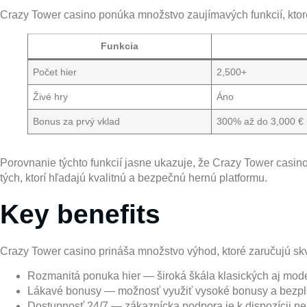
Crazy Tower casino ponúka množstvo zaujímavých funkcií, ktoré v
Funkcia
Počet hier
2,500+
Živé hry
Áno
Bonus za prvý vklad
300% až do 3,000 € 
Porovnanie týchto funkcií jasne ukazuje, že Crazy Tower casin
tých, ktorí hľadajú kvalitnú a bezpečnú hernú platformu.
Key benefits
Crazy Tower casino prináša množstvo výhod, ktoré zaručujú skve
Rozmanitá ponuka hier — široká škála klasických aj mode
Lákavé bonusy — možnosť využiť vysoké bonusy a bezplatn
Dostupnosť 24/7 — zákaznícka podpora je k dispozícii nep