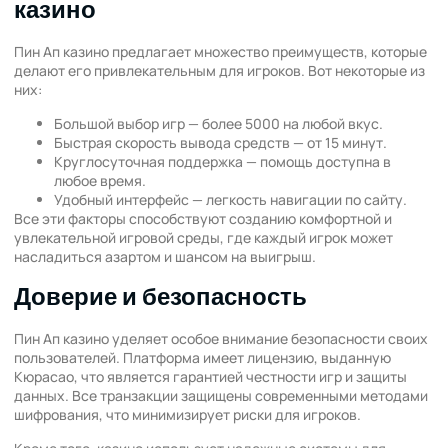
казино
Пин Ап казино предлагает множество преимуществ, которые
делают его привлекательным для игроков. Вот некоторые из
них:
Большой выбор игр — более 5000 на любой вкус.
Быстрая скорость вывода средств — от 15 минут.
Круглосуточная поддержка — помощь доступна в
любое время.
Удобный интерфейс — легкость навигации по сайту.
Все эти факторы способствуют созданию комфортной и
увлекательной игровой среды, где каждый игрок может
насладиться азартом и шансом на выигрыш.
Доверие и безопасность
Пин Ап казино уделяет особое внимание безопасности своих
пользователей. Платформа имеет лицензию, выданную
Кюрасао, что является гарантией честности игр и защиты
данных. Все транзакции защищены современными методами
шифрования, что минимизирует риски для игроков.