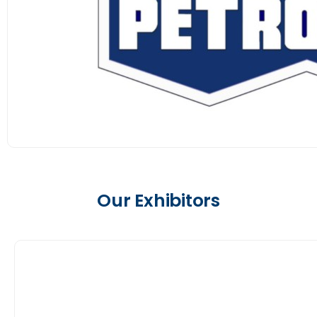
Our Exhibitors