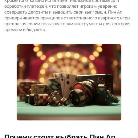
Кроме того, казино использует надежные системы для
обработки платежей, что позволяет игрокам уверенно
совершать депозиты и выводить свои выигрыши. Пин Ап
придерживается принципов ответственного азартного игры,
предлагая своим пользователям инструменты для контроля
времени и бюджета.
Почему стоит выбрать Пин Ап