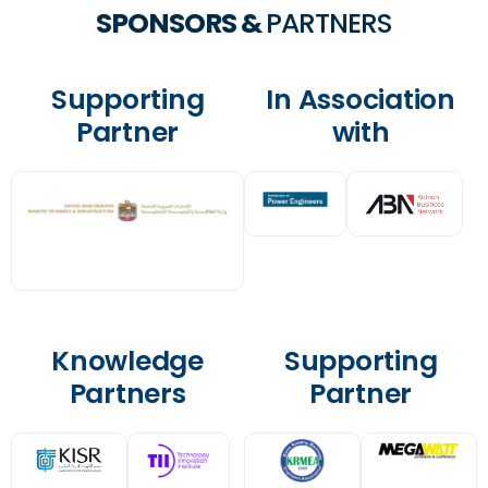
SPONSORS &
PARTNERS
Supporting
In Association
Partner
with
Knowledge
Supporting
Partners
Partner