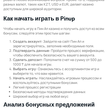
разных валют, таких как KZT, USD и EUR, делает казино
доступным для широкой аудитории.
Как начать играть в Pinup
Чтобы начать игру в Пин Ап казино и получить доступ ко всем
бонусам, следуйте этим простым шагам:
Создать аккаунт:
Зайдите на сайт Пин Ап и
зарегистрируйтесь, заполнив необходимые поля.
Подтвердить данные:
Пройдите процесс верификации,
чтобы обеспечить безопасность вашего аккаунта.
Сделать депозит:
Пополните счет на сумму от 500 до
1000 ₸ для начала игры.
Выбрать игру:
Ознакомьтесь с ассортиментом игр и
выберите то, что вам нравится.
Начать играть:
Наслаждайтесь игровым процессом и
воспользуйтесь доступными бонусами.
Легкий процесс регистрации
Безопасные методы подтверждения данных
Широкий выбор игр на любой вкус
Анализ бонусных предложений