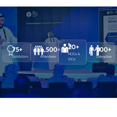
20
+
75
+
4,500
+
700
+
NOCs &
Exhibitors
Attendees
Delegates
IOCs