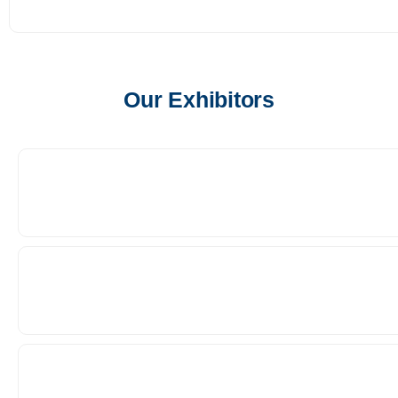
Our Exhibitors