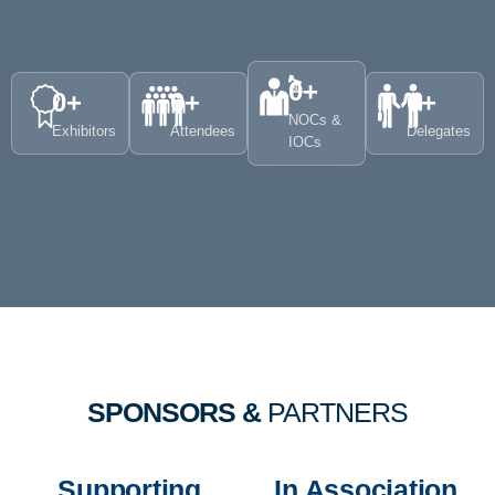
0
+
0
+
0
+
0
+
NOCs &
Exhibitors
Attendees
Delegates
IOCs
SPONSORS &
PARTNERS
Supporting
In Association