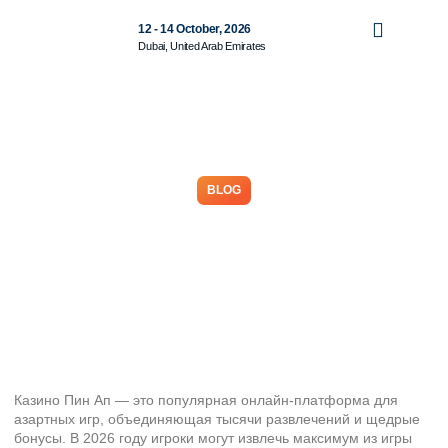
12 - 14 October, 2026
Dubai, United Arab Emirates
BLOG
Бонусы в Pinup в 2026
году: как получить
максимум от игры
May 26, 2026
Казино Пин Ап — это популярная онлайн-платформа для
азартных игр, объединяющая тысячи развлечений и щедрые
бонусы. В 2026 году игроки могут извлечь максимум из игры