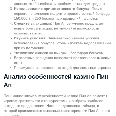
данные, чтобы избежать проблем с выводом средств.
Использование приветственного бонуса:
После
первого пополнения получите приветственный бонус до
150,000 ₸ и 250 бесплатных вращений на слоты.
Следите за акциями:
Пин Ап регулярно предлагает
новые бонусы и акции, не упускайте возможность
использовать их.
Изучите условия:
Внимательно изучите условия
использования бонусов, чтобы избежать недоразумений
при их получении.
Увеличение шансов на выигрыш благодаря бонусам.
Бесплатные вращения позволяют протестировать новые
игры.
Преимущества постоянных акций для лояльных игроков.
Анализ особенностей казино Пин
Ап
Понимание ключевых особенностей казино Пин Ап поможет
игрокам сравнить его с конкурентами и выбрать наиболее
выгодные предложения. Ниже представлена таблица, в
которой сравниваются основные характеристики Пин Ап и его
соперников.