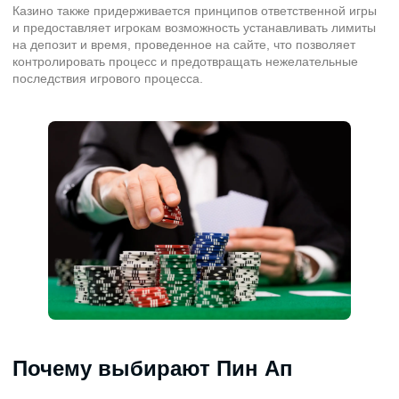
Казино также придерживается принципов ответственной игры
и предоставляет игрокам возможность устанавливать лимиты
на депозит и время, проведенное на сайте, что позволяет
контролировать процесс и предотвращать нежелательные
последствия игрового процесса.
Почему выбирают Пин Ап