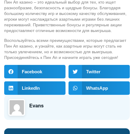
Пин Ап казино – это идеальный выбор для тех, кто ищет
разнообразие, безопасность и щедрые бонусы. Благодаря
большому количеству игр и высокому качеству обслуживания,
игроки могут наслаждаться азартными играми без лишних
переживаний. Приветственные бонусы и регулярные акции
предоставляют отличные возможности для выигрыша.
Воспользуйтесь всеми преимуществами, которые предлагает
Пин Ап казино, и узнайте, как азартные игры могут стать не
только увлечением, но и возможностью для выигрыша.
Присоединяйтесь к Пин Ап и начните играть уже сегодня!
Facebook
Twitter
LinkedIn
WhatsApp
Evans