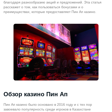
благодаря разнообразию акций и предложений. Эта статья
расскажет о том, как пользоваться бонусами и о
преимуществах, которые предоставляет Пин Ап казино.
Обзор казино Пин Ап
Пин Ап казино было основано в 2016 году и с тех пор
завоевало популярность среди игроков в Казахстане