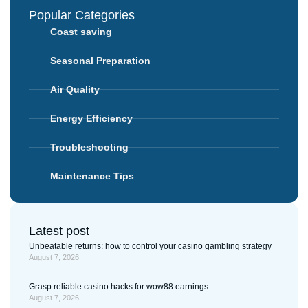
Popular Categories
Coast saving
Seasonal Preparation
Air Quality
Energy Efficiency
Troubleshooting
Maintenance Tips
Latest post
Unbeatable returns: how to control your casino gambling strategy
August 7, 2026
Grasp reliable casino hacks for wow88 earnings
August 7, 2026