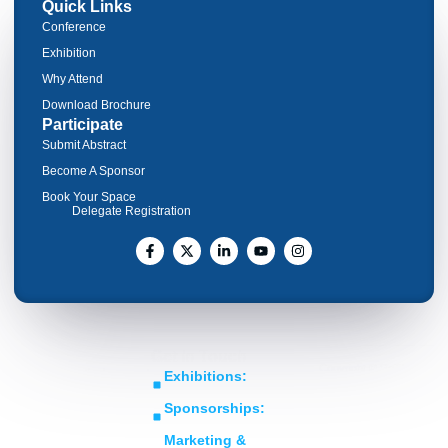
Quick Links
Conference
Exhibition
Why Attend
Download Brochure
Participate
Submit Abstract
Become A Sponsor
Book Your Space
Delegate Registration
Get In Touch
Copyright © RoTIC
Middle East's Largest
Exhibitions:
Symposium 2026. All Rights
Expo in Rotating
sales@roticsymposium.com
Reserved.
Sponsorships:
Machinery
Organized
sponsorship@roticsymposium.com
Technology &
By:
Marketing &