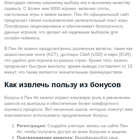
благодаря своему широкому выбору игр и высокому качеству
сервиса. С более чем 5000 играми, включая слоты,
настольные игры и живое казино,
Пин Ап официальный сайт
предлагает своим пользователям увлекательный опыт игры.
Платформа лицензирована и обеспечивает безопасность
данных игроков, что делает её надежным выбором для
онлайн-гейминга.
В Пин Ап казино предусмотрены различные валюты, такие как
казахстанские тенге (KZT), доллары США (USD) и евро (EUR),
что удобно для игроков из разных стран. Кроме того, казино
предлагает быстрые выплаты, время вывода составляет от 15
минут, что также является значительным преимуществом.
Как извлечь пользу из бонусов
Бонусы в Пин Ап казино играют ключевую роль в увеличении
шансов на выигрыш и обеспечении более комфортного
игрового процесса. Вот несколько шагов, которые помогут вам
максимально использовать предлагаемые бонусы:
Регистрация:
Создайте учетную запись на сайте Пин
Ап, чтобы получить доступ ко всем бонусам и акциям.
Подтверждение аккаунта:
Верифицируйте свои