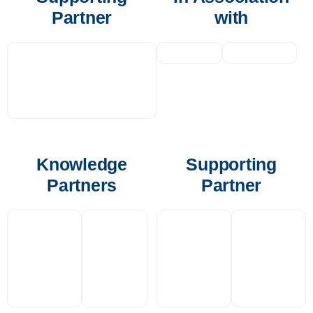
Partner
with
Knowledge
Supporting
Partners
Partner