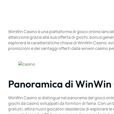
WinWin Casino è una piattaforma di gioco online lancia
attenzione grazie alla sua offerta di giochi, bonus gener
esplorerà le caratteristiche chiave di WinWin Casino, e
promozioni e dei vantaggi offerti dalla
winwin casino
per
Panoramica di WinWin
WinWin Casino si distingue nel panorama del gioco online
giochi da casinò sviluppati da fornitori di fama. Con un 
gratuiti, attira nuovi giocatori desiderosi di esplorare l