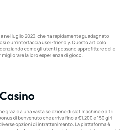
ta nel luglio 2023, che ha rapidamente guadagnato
osi e un’interfaccia user-friendly. Questo articolo
videnziando come gli utenti possano approfittare delle
 migliorare la loro esperienza di gioco.
 Casino
 grazie a una vasta selezione di slot machine e altri
bonus di benvenuto che arriva fino a €1.200 e 150 giri
e diverse opzioni di intrattenimento. La piattaforma è