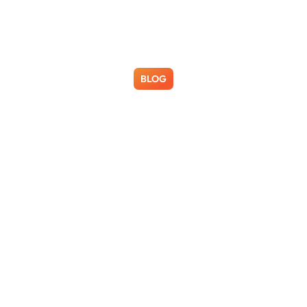
BLOG
di winwin casino
ca e download pe
ovunque
May 25, 2026