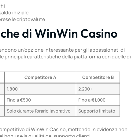
chi
aldo iniziale
rese le criptovalute
stiche di WinWin Casino
rendono un’opzione interessante per gli appassionati di
 principali caratteristiche della piattaforma con quelle di
Competitore A
Competitore B
1,800+
2,200+
Fino a €500
Fino a €1,000
Solo durante l’orario lavorativo
Supporto limitato
 competitivo di WinWin Casino, mettendo in evidenza non
ei bonus e la qualità del supporto clienti.