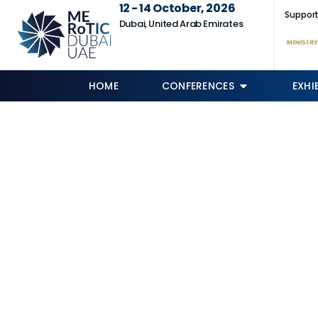
12 - 14 October, 2026
Support
Dubai, United Arab Emirates
HOME
CONFERENCES
EXHI