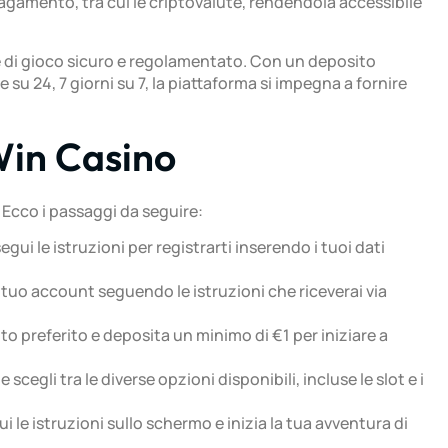
pagamento, tra cui le criptovalute, rendendola accessibile
 di gioco sicuro e regolamentato. Con un deposito
 su 24, 7 giorni su 7, la piattaforma si impegna a fornire
Win Casino
 Ecco i passaggi da seguire:
egui le istruzioni per registrarti inserendo i tuoi dati
l tuo account seguendo le istruzioni che riceverai via
o preferito e deposita un minimo di €1 per iniziare a
 scegli tra le diverse opzioni disponibili, incluse le slot e i
i le istruzioni sullo schermo e inizia la tua avventura di