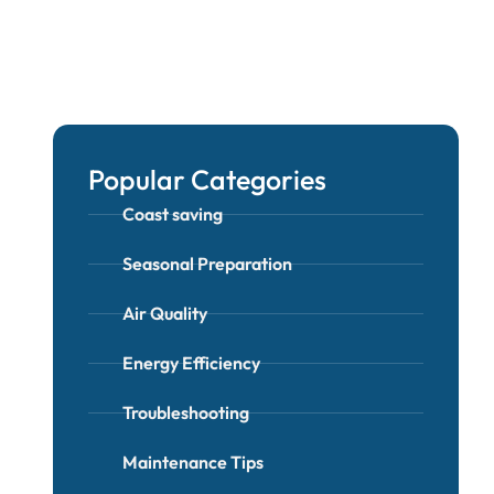
Popular Categories
Coast saving
Seasonal Preparation
Air Quality
Energy Efficiency
Troubleshooting
Maintenance Tips