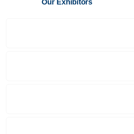
Our Exhibitors