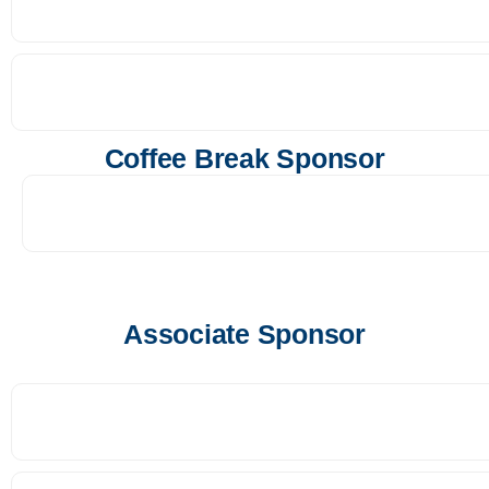
Coffee Break Sponsor
Associate Sponsor