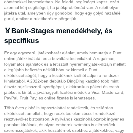
döntésekkel kapcsolatban. Ne feledd, segítséget kapsz, ezért
azonnal kérj segítséget, ha játékproblémád van. A rulett olyan
játékra utal, amelyben úgy gondolod, hogy egy golyó hazafelé
gurul, amikor a rulettkerékre pörgetjük.
🏅Bank-Stages menedékhely, és
specifikus
Ez egy egyszerű, játékosbarát ajánlat, amely bemutatja a Punt
online játékkínálatát és a beváltási technikákat. A rugalmas,
folyamatos ajánlatok és a letisztult nyereményjáték-dizájn mellett
a legújabb befizetés nélküli bónusz kiemeli a Punt
elkötelezettségét, hogy a kezdőknek ízelítőt adjon a rendszer
kínálatából. A 2022-ben debütáló DingDing kaszinó több mint
ötszáz rajzfilmszerű nyerőgépet, elektronikus pókert és crash
játékot is kínál; a jóváhagyott fizetési módok a Visa, Mastercard,
PayPal, Fruit Pay, és online fizetés is lehetséges.
Több éves globális tapasztalattal rendelkezik, és szilárdan
elkötelezett amellett, hogy részletes elemzéssel rendelkező
résztvevőket biztosítson. A nyilvános kaszinóhálózatok ingyenes
portokat kínálnak, és olyan emberek számára is elérhetőek
szerencsejátékok, akik hozzáférnek ezekhez a játékokhoz, vagy