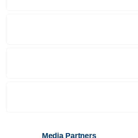
Media Partners