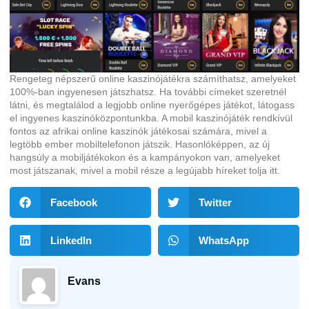
Rengeteg népszerű online kaszinójátékra számíthatsz, amelyeket
100%-ban ingyenesen játszhatsz. Ha további címeket szeretnél
látni, és megtalálod a legjobb online nyerőgépes játékot, látogass
el ingyenes kaszinóközpontunkba. A mobil kaszinójáték rendkívül
fontos az afrikai online kaszinók játékosai számára, mivel a
legtöbb ember mobiltelefonon játszik. Hasonlóképpen, az új
hangsúly a mobiljátékokon és a kampányokon van, amelyeket
most játszanak, mivel a mobil része a legújabb híreket tolja itt.
Facebook
Twitter
LinkedIn
WhatsApp
Evans