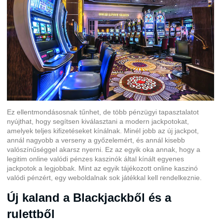
Ez ellentmondásosnak tűnhet, de több pénzügyi tapasztalatot
nyújthat, hogy segítsen kiválasztani a modern jackpotokat,
amelyek teljes kifizetéseket kínálnak. Minél jobb az új jackpot,
annál nagyobb a verseny a győzelemért, és annál kisebb
valószínűséggel akarsz nyerni. Ez az egyik oka annak, hogy a
legitim online valódi pénzes kaszinók által kínált egyenes
jackpotok a legjobbak. Mint az egyik tájékozott online kaszinó
valódi pénzért, egy weboldalnak sok játékkal kell rendelkeznie.
Új kaland a Blackjackből és a
rulettből