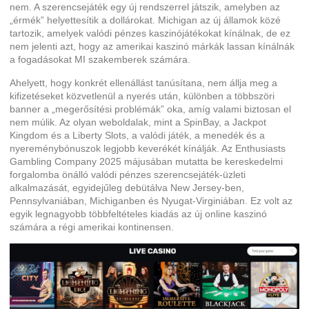
nem. A szerencsejáték egy új rendszerrel játszik, amelyben az
„érmék” helyettesítik a dollárokat. Michigan az új államok közé
tartozik, amelyek valódi pénzes kaszinójátékokat kínálnak, de ez
nem jelenti azt, hogy az amerikai kaszinó márkák lassan kínálnák
a fogadásokat MI szakemberek számára.
Ahelyett, hogy konkrét ellenállást tanúsítana, nem állja meg a
kifizetéseket közvetlenül a nyerés után, különben a többszöri
banner a „megerősítési problémák” oka, amíg valami biztosan el
nem múlik. Az olyan weboldalak, mint a SpinBay, a Jackpot
Kingdom és a Liberty Slots, a valódi játék, a menedék és a
nyereménybónuszok legjobb keverékét kínálják. Az Enthusiasts
Gambling Company 2025 májusában mutatta be kereskedelmi
forgalomba önálló valódi pénzes szerencsejáték-üzleti
alkalmazását, egyidejűleg debütálva New Jersey-ben,
Pennsylvaniában, Michiganben és Nyugat-Virginiában. Ez volt az
egyik legnagyobb többfeltételes kiadás az új online kaszinó
számára a régi amerikai kontinensen.