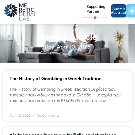
Supporting
Submit
Partner
Abstract
News & Article
Day: April 10, 2026
The History of Gambling in Greek Tradition
The History of Gambling in Greek Tradition Οι ρίζες των
τυχερών παιχνιδιών στην αρχαία Ελλάδα Η ιστορία των
τυχερών παιχνιδιών στην Ελλάδα ξεκινά από την
April 10, 2026
No Comments