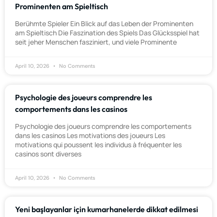
Prominenten am Spieltisch
Berühmte Spieler Ein Blick auf das Leben der Prominenten
am Spieltisch Die Faszination des Spiels Das Glücksspiel hat
seit jeher Menschen fasziniert, und viele Prominente
April 10, 2026
No Comments
Psychologie des joueurs comprendre les
comportements dans les casinos
Psychologie des joueurs comprendre les comportements
dans les casinos Les motivations des joueurs Les
motivations qui poussent les individus à fréquenter les
casinos sont diverses
April 10, 2026
No Comments
Yeni başlayanlar için kumarhanelerde dikkat edilmesi