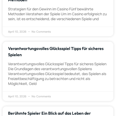
Strategien für den Gewinn im Casino Fünf bewährte
Methoden Verstehen der Spiele Um im Casino erfolgreich zu
sein, ist es entscheidend, die verschiedenen Spiele und
April 10, 2026
No Comments
Verantwortungsvolles Glücksspiel Tipps für sicheres
Spielen
Verantwortungsvolles Glücksspiel Tipps für sicheres Spielen
Die Grundlagen des verantwortungsvollen Spielens
Verantwortungsvolles Glücksspiel bedeutet, das Spielen als
Freizeitbeschäftigung zu betrachten und nicht als
Möglichkeit, Geld
April 10, 2026
No Comments
Berühmte Spieler Ein Blick auf das Leben der