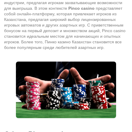
индустрии, предлагая игрокам захватывающие возможности
для выигрыша. В этом контексте
Pinco casino
представляет
собой онлайн-платформу, которая привлекает игроков из
Казахстана, предлагая широкий выбор лицензированных
игровых автоматов и других азартных игр. С приветственным
бонусом на первый депозит и множеством акций,
Pinco
casino
становится идеальным местом для начинающих и опытных
игроков. Более того, Пинко казино Казахстан становится все
более популярным среди любителей азартных игр.