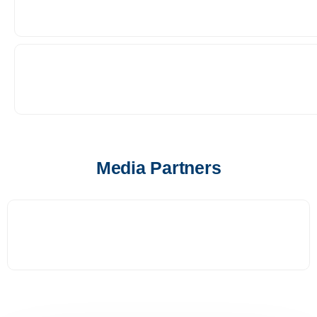
Media Partners