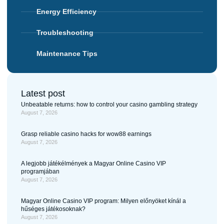
Energy Efficiency
Troubleshooting
Maintenance Tips
Latest post
Unbeatable returns: how to control your casino gambling strategy
August 7, 2026
Grasp reliable casino hacks for wow88 earnings
August 7, 2026
A legjobb játékélmények a Magyar Online Casino VIP
programjában
August 7, 2026
Magyar Online Casino VIP program: Milyen előnyöket kínál a
hűséges játékosoknak?
August 7, 2026