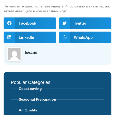
Не упустите шанс испытать удачу в Pinco casino и стать частью
захватывающего мира азартных игр!
Facebook
Twitter
LinkedIn
WhatsApp
Evans
Popular Categories
Coast saving
Seasonal Preparation
Air Quality