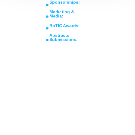
Sponsorships:
Machinery
Organized
sponsorship@roticsymposium.com
Technology &
By:
Marketing &
Innovations
Media:
marketing@roticsymposium.com
RoTIC Awards:
awards@roticsymposium.com
Abstracts
Submissions:
abstracts@roticsymposium.com