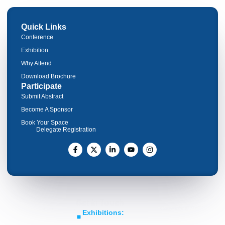
Quick Links
Conference
Exhibition
Why Attend
Download Brochure
Participate
Submit Abstract
Become A Sponsor
Book Your Space
Delegate Registration
Get In Touch
Copyright © RoTIC
Middle East's Largest
Exhibitions:
Symposium 2026. All Rights
Expo in Rotating
sales@roticsymposium.com
Reserved.